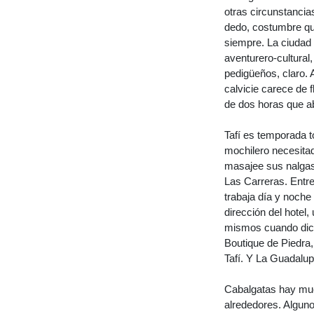
otras circunstancia
dedo, costumbre qu
siempre. La ciudad 
aventurero-cultural
pedigüeños, claro. 
calvicie carece de f
de dos horas que ab
Tafí es temporada to
mochilero necesitad
masajee sus nalgas p
Las Carreras. Entre
trabaja día y noche
dirección del hotel
mismos cuando dicen
Boutique de Piedra
Tafí. Y La Guadalup
Cabalgatas hay much
alrededores. Alguno