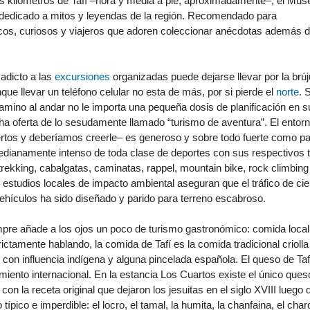
s kilómetros de Tafí –hora y media a pie, aproximadamente–, el Mus
edicado a mitos y leyendas de la región. Recomendado para
icos, curiosos y viajeros que adoren coleccionar anécdotas además 
 adicto a las
excursiones
organizadas puede dejarse llevar por la brúj
nque llevar un teléfono celular no esta de más, por si pierde el
norte
. S
mino al andar no le importa una pequeña dosis de planificación en s
a oferta de lo sesudamente llamado “turismo de aventura”. El entor
ertos y deberíamos creerle– es generoso y sobre todo fuerte como p
medianamente intenso de toda clase de deportes con sus respectivos 
 trekking, cabalgatas, caminatas, rappel, mountain bike, rock climbing
estudios locales de impacto ambiental aseguran que el tráfico de cie
ehículos ha sido diseñado y parido para terreno escabroso.
mpre añade a los ojos un poco de turismo gastronómico: comida local
rictamente hablando, la comida de Tafí es la comida tradicional criolla
, con influencia indígena y alguna pincelada española. El queso de Taf
imiento internacional. En la estancia Los Cuartos existe el único que
con la receta original que dejaron los jesuitas en el siglo XVIII luego 
 típico e imperdible: el locro, el tamal, la humita, la chanfaina, el charq