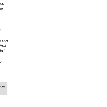
los
ue
e
era de
 Acá
da.”
o
eces