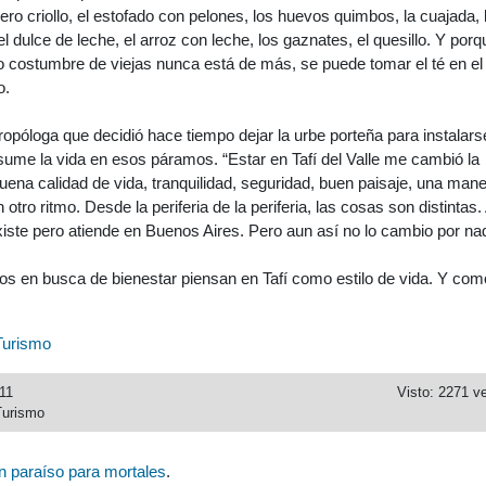
hero criollo, el estofado con pelones, los huevos quimbos, la cuajada, 
el dulce de leche, el arroz con leche, los gaznates, el quesillo. Y porq
o costumbre de viejas nunca está de más, se puede tomar el té en el
o.
ropóloga que decidió hace tiempo dejar la urbe porteña para instalars
resume la vida en esos páramos. “Estar en Tafí del Valle me cambió la
 buena calidad de vida, tranquilidad, seguridad, buen paisaje, una man
otro ritmo. Desde la periferia de la periferia, las cosas son distintas.
iste pero atiende en Buenos Aires. Pero aun así no lo cambio por na
os en busca de bienestar piensan en Tafí como estilo de vida. Y com
Turismo
11
Visto: 2271 v
Turismo
n paraíso para mortales
.