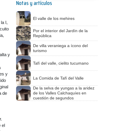
Notas y artículos
El valle de los mehires
a I,
cuito
Por el interior del Jardín de la
da,
República
De villa veraniega a ícono del
turismo
alta y
Tafí del valle, cielito tucumano
á
es y
La Comida de Tafí del Valle
tido
ginal
De la selva de yungas a la aridez
a de
de los Valles Calchaquíes en
cuestión de segundos
r.
 el