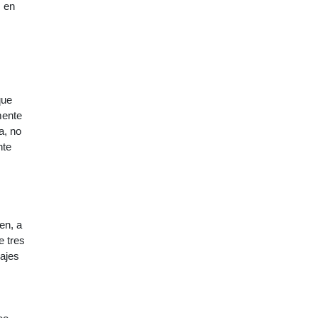
s en
que
mente
a, no
nte
en, a
e tres
sajes