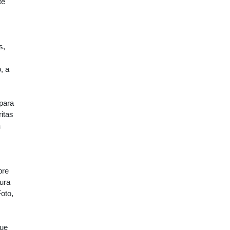
te
s,
, a
 para
itas
a
bre
tura
oto,
que