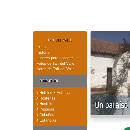
TAFÍ DEL VALLE
Inicio
Historia
Lugares para conocer
Fotos de Tafí del Valle
Notas de Tafí del Valle
ALOJAMIENTO
Hoteles 3 Estrellas
Hosterias
Un paraíso
Hostels
Posadas
Cabañas
Estancias