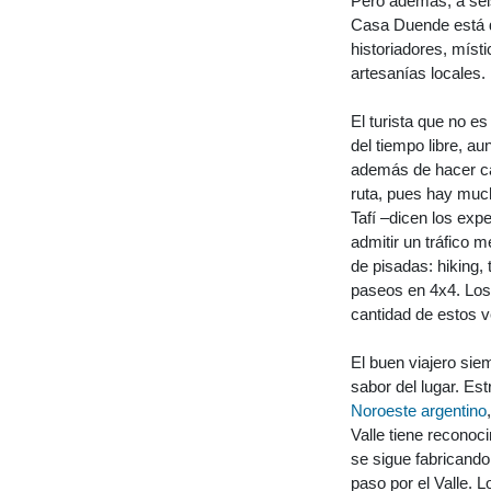
Pero además, a sei
Casa Duende está d
historiadores, míst
artesanías locales.
El turista que no es
del tiempo libre, au
además de hacer ca
ruta, pues hay much
Tafí –dicen los exp
admitir un tráfico 
de pisadas: hiking,
paseos en 4x4. Los 
cantidad de estos v
El buen viajero sie
sabor del lugar. Est
Noroeste argentino
Valle tiene reconoc
se sigue fabricando 
paso por el Valle. Lo