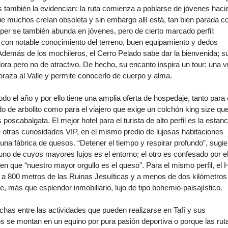
s también la evidencian: la ruta comienza a poblarse de jóvenes hac
e muchos creían obsoleta y sin embargo allí está, tan bien parada 
per se también abunda en jóvenes, pero de cierto marcado perfil:
, con notable conocimiento del terreno, buen equipamiento y dedos
Además de los mochileros, el Cerro Pelado sabe dar la bienvenida; s
lora pero no de atractivo. De hecho, su encanto inspira un tour: una v
raza al Valle y permite conocerlo de cuerpo y alma.
do el año y por ello tiene una amplia oferta de hospedaje, tanto para 
o de arbolito como para el viajero que exige un colchón king size qu
oscabalgata. El mejor hotel para el turista de alto perfil es la estanc
 otras curiosidades VIP, en el mismo predio de lujosas habitaciones
 una fábrica de quesos. “Detener el tiempo y respirar profundo”, sugie
, uno de cuyos mayores lujos es el entorno; el otro es confesado por e
 que “nuestro mayor orgullo es el queso”. Para el mismo perfil, el H
, a 800 metros de las Ruinas Jesuíticas y a menos de dos kilómetros
e, más que esplendor inmobiliario, lujo de tipo bohemio-paisajístico.
as entre las actividades que pueden realizarse en Tafí y sus
s se montan en un equino por pura pasión deportiva o porque las rut