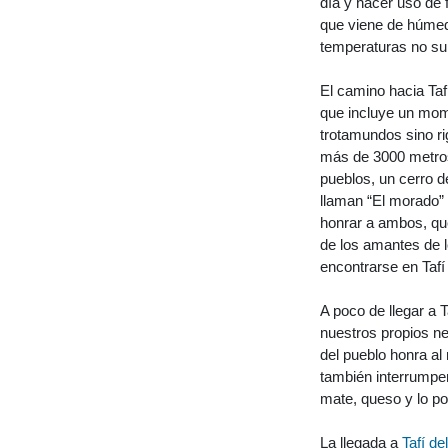
día y hacer uso de f
que viene de húmedo
temperaturas no su
El camino hacia Taf
que incluye un mome
trotamundos sino rig
más de 3000 metros 
pueblos, un cerro d
llaman “El morado” y
honrar a ambos, que
de los amantes de l
encontrarse en Tafí
A poco de llegar a 
nuestros propios ne
del pueblo honra al 
también interrumpen
mate, queso y lo poc
La llegada a
Tafí de