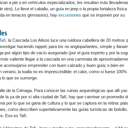
izan a pie o en vehículos especializados, les resultan más llevadera
 otro). Lo lleve el caballo, un guía en jeep o la propia fortaleza física
rida en tenaces gimnasios), hay
excursiones
que se imponen por su
les
Tafí
, la Cascada Los Alisos luce una ruidosa cabellera de 20 metros 
nvestigar haciendo rappel; para los no angloparlantes, simple y llana
 por algún tipo de vacío asegurado (por el guía experto y por la sog
l más valiente llegar a la cascada en una caminata de aproximadame
ele aconsejarse emprender con buen calzado y buen guía; o bien en
n verano, la toalla no es imprescindible; el calor, como si fuese 100%
a lo que se sumerge.
alle de la Ciénaga. Para conocer las ruinas arqueológicas que allí yac
de la ya de por sí alta ciudad de Tafí, hay que caminar un promedio d
na por lo que se gana de cultura y lo que se captura en la retina: pai
s, como describen superlativamente las guías turísticas de bolsillo.
s. Eso es Tafí.