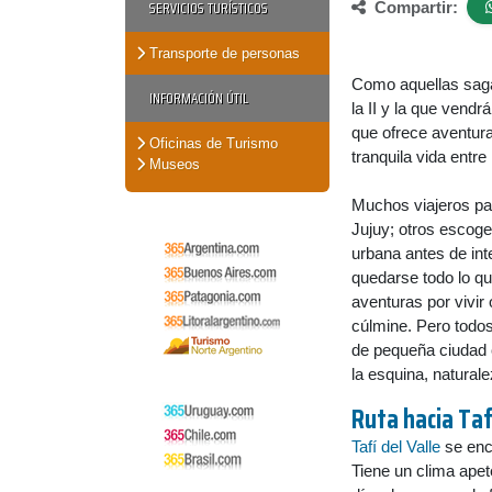
SERVICIOS TURÍSTICOS
Compartir:
Transporte de personas
Como aquellas sagas
INFORMACIÓN ÚTIL
la II y la que vendr
que ofrece aventura
Oficinas de Turismo
tranquila vida entre
Museos
Muchos viajeros p
Jujuy; otros escoge
urbana antes de int
quedarse todo lo qu
aventuras por vivir
cúlmine. Pero todos 
de pequeña ciudad c
la esquina, naturale
Ruta hacia
Taf
Tafí del Valle
se encu
Tiene un clima apet