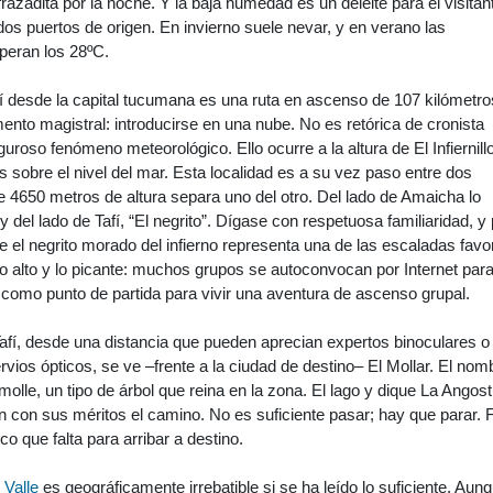
razadita por la noche. Y la baja humedad es un deleite para el visitan
s puertos de origen. En invierno suele nevar, y en verano las
peran los 28ºC.
í desde la capital tucumana es una ruta en ascenso de 107 kilómetro
nto magistral: introducirse en una nube. No es retórica de cronista
uroso fenómeno meteorológico. Ello ocurre a la altura de El Infiernillo
sobre el nivel del mar. Esta localidad es a su vez paso entre dos
e 4650 metros de altura separa uno del otro. Del lado de Amaicha lo
 del lado de Tafí, “El negrito”. Dígase con respetuosa familiaridad, y
 el negrito morado del infierno representa una de las escaladas favor
o alto y lo picante: muchos grupos se autoconvocan por Internet par
 como punto de partida para vivir una aventura de ascenso grupal.
Tafí, desde una distancia que pueden aprecian expertos binoculares o
rvios ópticos, se ve –frente a la ciudad de destino– El Mollar. El nom
molle, un tipo de árbol que reina en la zona. El lago y dique La Angos
 con sus méritos el camino. No es suficiente pasar; hay que parar. F
o que falta para arribar a destino.
l Valle
es geográficamente irrebatible si se ha leído lo suficiente. Aun