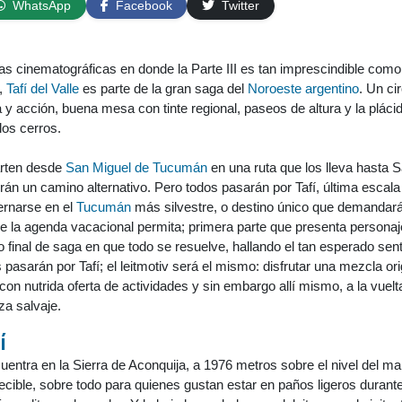
WhatsApp
Facebook
Twitter
 cinematográficas en donde la Parte III es tan imprescindible como l
á,
Tafí del Valle
es parte de la gran saga del
Noroeste argentino
. Un cir
 y acción, buena mesa con tinte regional, paseos de altura y la pláci
 los cerros.
arten desde
San Miguel de Tucumán
en una ruta que los lleva hasta S
rán un camino alternativo. Pero todos pasarán por Tafí, última escala
ernarse en el
Tucumán
más silvestre, o destino único que demandar
e la agenda vacacional permita; primera parte que presenta personaj
 o final de saga en que todo se resuelve, hallando el tan esperado sen
pasarán por Tafí; el leitmotiv será el mismo: disfrutar una mezcla ori
on nutrida oferta de actividades y sin embargo allí mismo, a la vuelt
za salvaje.
í
entra en la Sierra de Aconquija, a 1976 metros sobre el nivel del ma
ecible, sobre todo para quienes gustan estar en paños ligeros durante