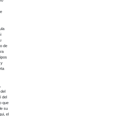
eo
de
ula
i
u
no de
ara
tipos
 y
rta
,
 del
í del
so que
de su
ui, el