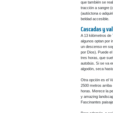
que también se real
tracción a sangre (de
(autóctona o adqui
beldad accesible.
Cascadas y val
A 13 kilómetros de
algunos optan por i
un descenso en soga
por Dios). Puede e
tres horas, que su
autobús. Si se va e
algodón, seca hast
Otra opción es el V
2500 metros arriba 
horas. Merece la pe
y amazing landscape
Fascinantes paisaje