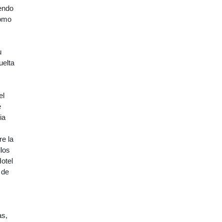
iendo
como
u
uelta
el
e
ia
re la
llos
otel
 de
as,