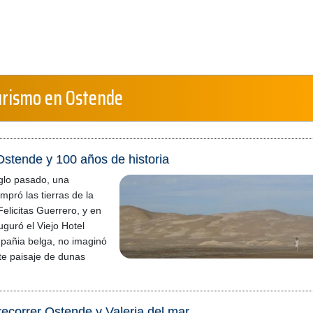
urismo en Ostende
 Ostende y 100 años de historia
glo pasado, una
pró las tierras de la
elicitas Guerrero, y en
uguró el Viejo Hotel
pañia belga, no imaginó
te paisaje de dunas
recorrer Ostende y Valeria del mar