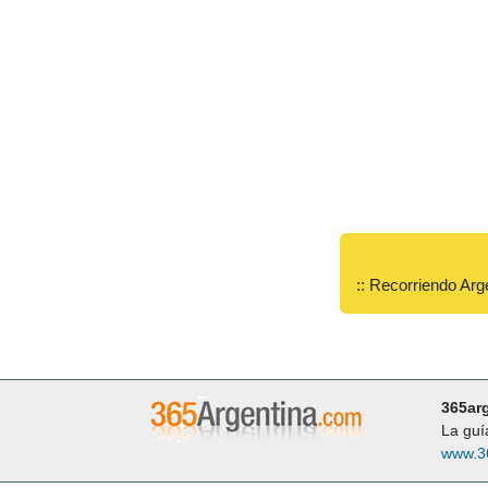
:: Recorriendo Arg
365ar
La guí
www.3