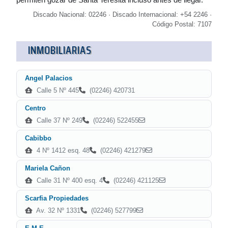
Discado Nacional: 02246 · Discado Internacional: +54 2246 ·
Código Postal: 7107
INMOBILIARIAS
Angel Palacios
Calle 5 Nº 445
(02246) 420731
Centro
Calle 37 Nº 249
(02246) 522455
Cabibbo
4 Nº 1412 esq. 48
(02246) 421279
Mariela Cañon
Calle 31 Nº 400 esq. 4
(02246) 421125
Scarfia Propiedades
Av. 32 Nº 1331
(02246) 527799