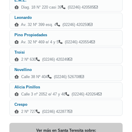
E.M.E.
Diag. 18 N° 220 casi 39
(02246) 420585
Leonardo
Av. 32 Nº 399 esq. 4
(02246) 420259
Pino Propiedades
Av. 32 Nº 469 e/ 4 y 5
(02246) 420554
Troisi
2 Nº 630
(02246) 420249
Novellino
Calle 38 Nº 404
(02246) 526708
Alicia Pinillos
Calle 3 nº 2052 e/ 47 y 48
(02246) 420264
Crespo
2 Nº 727
(02246) 422877
Ver más en
Santa Teresita
sobre: