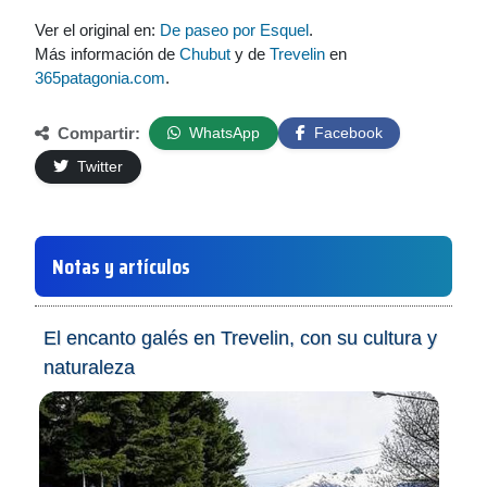
Ver el original en:
De paseo por Esquel
.
Más información de
Chubut
y de
Trevelin
en
365patagonia.com
.
Compartir:
WhatsApp
Facebook
Twitter
Notas y artículos
El encanto galés en Trevelin, con su cultura y
naturaleza