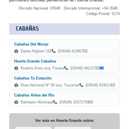
Discado Nacional: 03548 · Discado Internacional: +54 3548 ·
Código Postal: 5174
CABAÑAS
Cabañas Del Monje
Dante Alighieri 165
(03548) 423957
Huerta Grande Cabañas
Buanos Aires esq. Parana
(03548) 491217
Cabañas Tu Estación
Ruta Nacional Nº 38 esq. Tucuman
(03548) 424011
Cabañas Aldea del Rio
Balneario Municipal
(03548) 15572759
Ver más en
Huerta Grande
sobre: