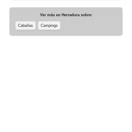
Ver más en
Herradura
sobre:
Cabañas
Campings