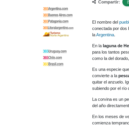
Compartir:
El nombre del
pueb
conectada por dos b
la
Argentina
.
En la
laguna de He
para los tantos pes
como la del dorado,
Es una especie que 
convierte a la
pesca
quitar el anzuelo. 
subiendo por el río
La corvina es un pe
del año directamen
En los meses de ve
comienza temprano 