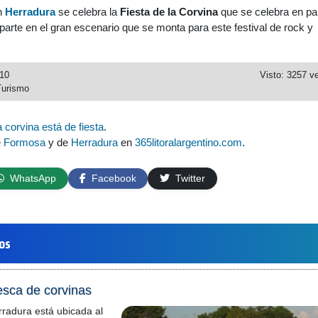
n
Herradura
se celebra la
Fiesta de la Corvina
que se celebra en pa
 parte en el gran escenario que se monta para este festival de rock y
010
Visto: 3257 v
Turismo
 corvina está de fiesta
.
e
Formosa
y de
Herradura
en
365litoralargentino.com
.
WhatsApp
Facebook
Twitter
los
pesca de corvinas
rradura está ubicada al