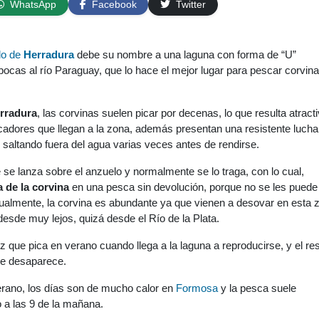
WhatsApp
Facebook
Twitter
lo de
Herradura
debe su nombre a una laguna con forma de “U”
ocas al río Paraguay, que lo hace el mejor lugar para pescar corvin
rradura
, las corvinas suelen picar por decenas, lo que resulta atract
cadores que llegan a la zona, además presentan una resistente lucha
 saltando fuera del agua varias veces antes de rendirse.
se lanza sobre el anzuelo y normalmente se lo traga, con lo cual,
 de la corvina
en una pesca sin devolución, porque no se les puede
Igualmente, la corvina es abundante ya que vienen a desovar en esta 
 desde muy lejos, quizá desde el Río de la Plata.
z que pica en verano cuando llega a la laguna a reproducirse, y el re
te desaparece.
rano, los días son de mucho calor en
Formosa
y la pesca suele
a las 9 de la mañana.