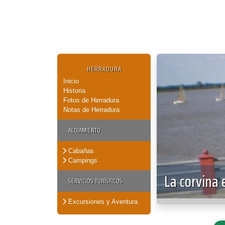
HERRADURA
Inicio
Historia
Fotos de Herradura
Notas de Herradura
ALOJAMIENTO
Cabañas
Campings
La corvina 
SERVICIOS TURÍSTICOS
Excursiones y Aventura