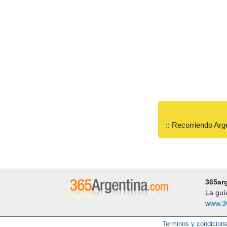
:: Recorriendo Arg
365ar
La guí
www.3
Terminos y condicion