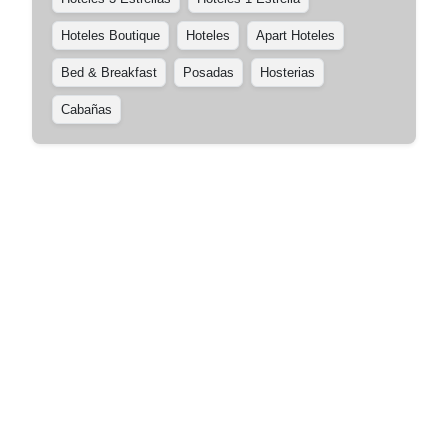
Hoteles Boutique
Hoteles
Apart Hoteles
Bed & Breakfast
Posadas
Hosterias
Cabañas