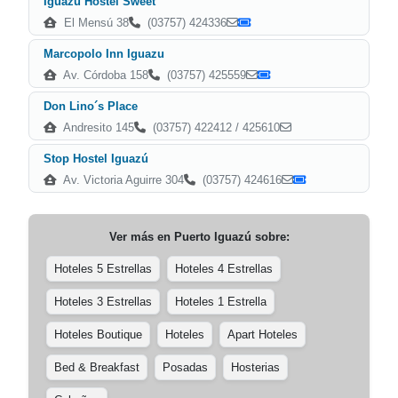
Iguazú Hostel Sweet
El Mensú 38
(03757) 424336
Marcopolo Inn Iguazu
Av. Córdoba 158
(03757) 425559
Don Lino´s Place
Andresito 145
(03757) 422412 / 425610
Stop Hostel Iguazú
Av. Victoria Aguirre 304
(03757) 424616
Ver más en
Puerto Iguazú
sobre:
Hoteles 5 Estrellas
Hoteles 4 Estrellas
Hoteles 3 Estrellas
Hoteles 1 Estrella
Hoteles Boutique
Hoteles
Apart Hoteles
Bed & Breakfast
Posadas
Hosterias