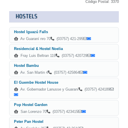
Código Postal: 3370
HOSTELS
Hostel Iguazú Falls
Av Guaraní nro 70
(03757) 421-295
Residencial & Hostel Noelia
Fray Luis Beltran 119
(03757) 420729
Hostel Bambu
Av. San Martin 4
(03757) 425864
El Guembe Hostel House
Av. Gobernador Lanusse y Guaraní
(03757) 424189
Pop Hostel Garden
San Lorenzo 70
(03757) 423415
Peter Pan Hostel