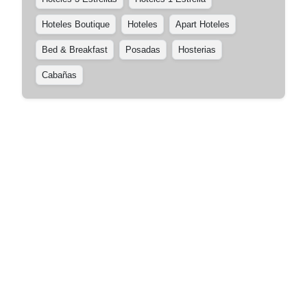
Hoteles Boutique
Hoteles
Apart Hoteles
Bed & Breakfast
Posadas
Hosterias
Cabañas