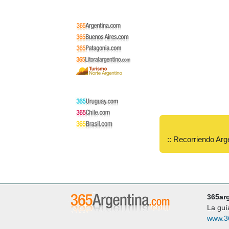
:: Recorriendo Arg
365ar
La guí
www.3