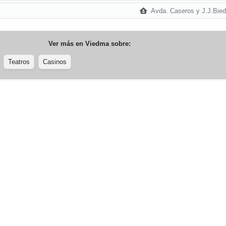
Avda. Caseros y J.J.Bie
Ver más en
Viedma
sobre:
Teatros
Casinos