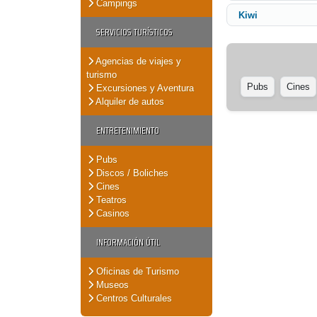
Campings
Kiwi
SERVICIOS TURÍSTICOS
Agencias de viajes y
turismo
Pubs
Cines
Excursiones y Aventura
Alquiler de autos
ENTRETENIMIENTO
Pubs
Discos / Boliches
Cines
Teatros
Casinos
INFORMACIÓN ÚTIL
Oficinas de Turismo
Museos
Centros Culturales