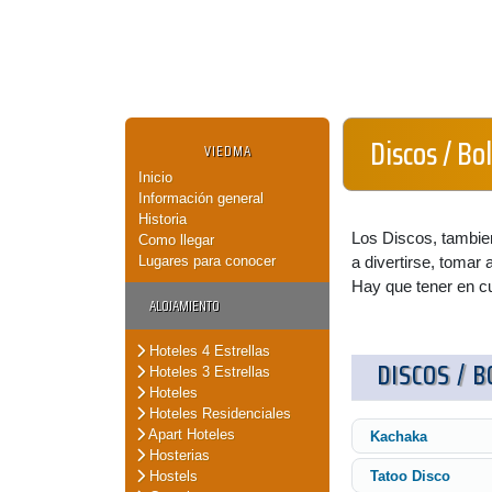
Discos / Bo
VIEDMA
Inicio
Información general
Historia
Los Discos, tambie
Como llegar
Lugares para conocer
a divertirse, tomar a
Hay que tener en cu
ALOJAMIENTO
Hoteles 4 Estrellas
DISCOS / 
Hoteles 3 Estrellas
Hoteles
Hoteles Residenciales
Apart Hoteles
Kachaka
Hosterias
Hostels
Tatoo Disco