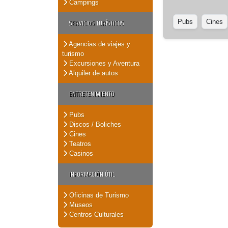
Campings
SERVICIOS TURÍSTICOS
Pubs
Cines
Agencias de viajes y
turismo
Excursiones y Aventura
Alquiler de autos
ENTRETENIMIENTO
Pubs
Discos / Boliches
Cines
Teatros
Casinos
INFORMACIÓN ÚTIL
Oficinas de Turismo
Museos
Centros Culturales