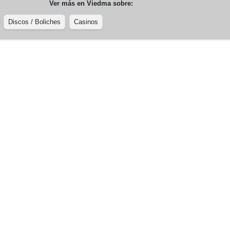
Ver más en
Viedma
sobre:
Discos / Boliches
Casinos