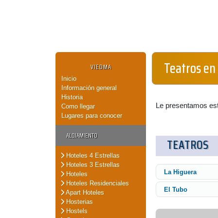
Teatros en
VIEDMA
Inicio
Información general
Historia
Le presentamos est
Como llegar
Lugares para conocer
ALOJAMIENTO
TEATROS
Hoteles 4 Estrellas
Hoteles 3 Estrellas
La Higuera
Hoteles
Hoteles Residenciales
El Tubo
Apart Hoteles
Hosterias
Hostels