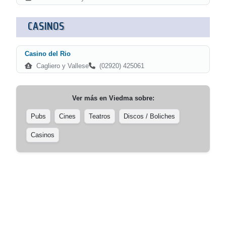
CASINOS
Casino del Rio
Cagliero y Vallese
(02920) 425061
Ver más en
Viedma
sobre:
Pubs
Cines
Teatros
Discos / Boliches
Casinos