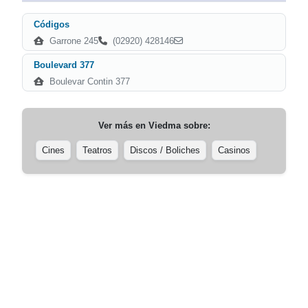
Códigos
Garrone 245
(02920) 428146
Boulevard 377
Boulevar Contin 377
Ver más en
Viedma
sobre:
Cines
Teatros
Discos / Boliches
Casinos