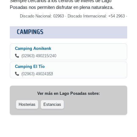
Siempre cercanos a los centros de interés de Lago
Posadas nos permiten disfrutar en plena naturaleza.
Discado Nacional: 02963 · Discado Internacional: +54 2963 ·
CAMPINGS
Camping Aonikenk
(02963) 490215/240
Camping El Tío
(02963) 490241
Ver más en
Lago Posadas
sobre:
Hosterias
Estancias