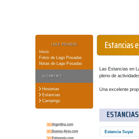
Estancias 
LAGO POSADAS
Inicio
Fotos de Lago Posadas
Notas de Lago Posadas
Las Estancias en L
ALOJAMIENTO
pleno de actividade
Hosterias
Una excelente propu
Estancias
Campings
ESTANCIAS
Estancia Suyai