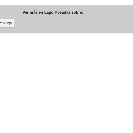
Ver más en
Lago Posadas
sobre:
mpings