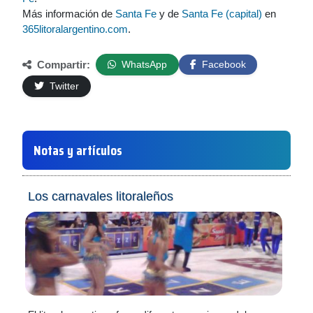
Más información de
Santa Fe
y de
Santa Fe (capital)
en
365litoralargentino.com
.
Compartir:
WhatsApp
Facebook
Twitter
Notas y artículos
Los carnavales litoraleños