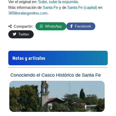
Ver el original en:
Sube, sube la espumita
.
Más información de
Santa Fe
y de
Santa Fe (capital)
en
365litoralargentino.com
.
Compartir:
WhatsApp
Facebook
Twitter
Notas y artículos
Conociendo el Casco Histórico de Santa Fe