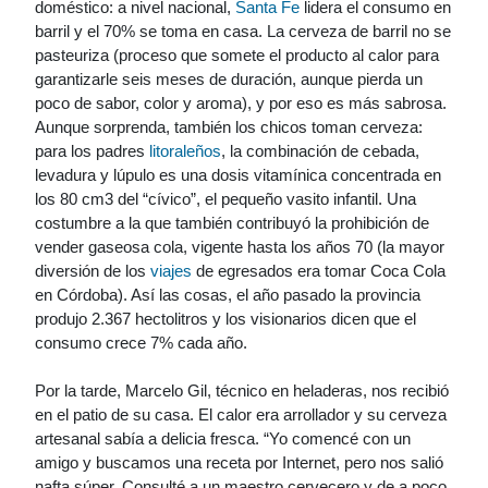
doméstico: a nivel nacional,
Santa Fe
lidera el consumo en
barril y el 70% se toma en casa. La cerveza de barril no se
pasteuriza (proceso que somete el producto al calor para
garantizarle seis meses de duración, aunque pierda un
poco de sabor, color y aroma), y por eso es más sabrosa.
Aunque sorprenda, también los chicos toman cerveza:
para los padres
litoraleños
, la combinación de cebada,
levadura y lúpulo es una dosis vitamínica concentrada en
los 80 cm3 del “cívico”, el pequeño vasito infantil. Una
costumbre a la que también contribuyó la prohibición de
vender gaseosa cola, vigente hasta los años 70 (la mayor
diversión de los
viajes
de egresados era tomar Coca Cola
en Córdoba). Así las cosas, el año pasado la provincia
produjo 2.367 hectolitros y los visionarios dicen que el
consumo crece 7% cada año.
Por la tarde, Marcelo Gil, técnico en heladeras, nos recibió
en el patio de su casa. El calor era arrollador y su cerveza
artesanal sabía a delicia fresca. “Yo comencé con un
amigo y buscamos una receta por Internet, pero nos salió
nafta súper. Consulté a un maestro cervecero y de a poco