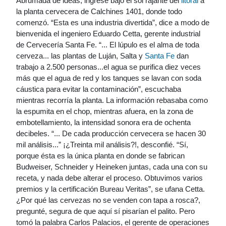
Abrumada de ideas, ingresé bajo el sol rajante del
litoral
a
la planta cervecera de Calchines 1401, donde todo
comenzó. “Esta es una industria divertida”, dice a modo de
bienvenida el ingeniero Eduardo Cetta, gerente industrial
de Cervecería Santa Fe. “... El lúpulo es el alma de toda
cerveza... las plantas de Luján, Salta y
Santa Fe
dan
trabajo a 2.500 personas...el agua se purifica diez veces
más que el agua de red y los tanques se lavan con soda
cáustica para evitar la contaminación”, escuchaba
mientras recorría la planta. La información rebasaba como
la espumita en el chop, mientras afuera, en la zona de
embotellamiento, la intensidad sonora era de ochenta
decibeles. “... De cada producción cervecera se hacen 30
mil análisis...” ¡¿Treinta mil análisis?!, desconfié. “Sí,
porque ésta es la única planta en donde se fabrican
Budweiser, Schneider y Heineken juntas, cada una con su
receta, y nada debe alterar el proceso. Obtuvimos varios
premios y la certificación Bureau Veritas”, se ufana Cetta.
¿Por qué las cervezas no se venden con tapa a rosca?,
pregunté, segura de que aquí sí pisarían el palito. Pero
tomó la palabra Carlos Palacios, el gerente de operaciones