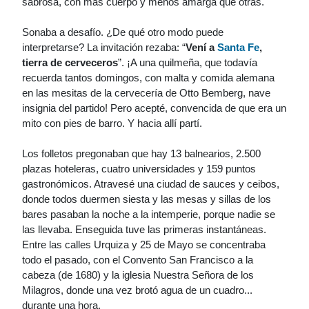
sabrosa, con más cuerpo y menos amarga que otras.
Sonaba a desafío. ¿De qué otro modo puede
interpretarse? La invitación rezaba: “
Vení a
Santa Fe
,
tierra de cerveceros
”. ¡A una quilmeña, que todavía
recuerda tantos domingos, con malta y comida alemana
en las mesitas de la cervecería de Otto Bemberg, nave
insignia del partido! Pero acepté, convencida de que era un
mito con pies de barro. Y hacia allí partí.
Los folletos pregonaban que hay 13 balnearios, 2.500
plazas hoteleras, cuatro universidades y 159 puntos
gastronómicos. Atravesé una ciudad de sauces y ceibos,
donde todos duermen siesta y las mesas y sillas de los
bares pasaban la noche a la intemperie, porque nadie se
las llevaba. Enseguida tuve las primeras instantáneas.
Entre las calles Urquiza y 25 de Mayo se concentraba
todo el pasado, con el Convento San Francisco a la
cabeza (de 1680) y la iglesia Nuestra Señora de los
Milagros, donde una vez brotó agua de un cuadro...
durante una hora.