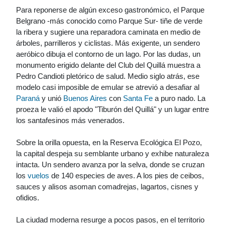
Para reponerse de algún exceso gastronómico, el Parque
Belgrano -más conocido como Parque Sur- tiñe de verde
la ribera y sugiere una reparadora caminata en medio de
árboles, parrilleros y ciclistas. Más exigente, un sendero
aeróbico dibuja el contorno de un lago. Por las dudas, un
monumento erigido delante del Club del Quillá muestra a
Pedro Candioti pletórico de salud. Medio siglo atrás, ese
modelo casi imposible de emular se atrevió a desafiar al
Paraná
y unió
Buenos Aires
con
Santa Fe
a puro nado. La
proeza le valió el apodo "Tiburón del Quillá" y un lugar entre
los santafesinos más venerados.
Sobre la orilla opuesta, en la Reserva Ecológica El Pozo,
la capital despeja su semblante urbano y exhibe naturaleza
intacta. Un sendero avanza por la selva, donde se cruzan
los
vuelos
de 140 especies de aves. A los pies de ceibos,
sauces y alisos asoman comadrejas, lagartos, cisnes y
ofidios.
La ciudad moderna resurge a pocos pasos, en el territorio