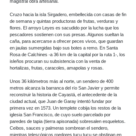
magistral obra artesanal.
Cruzo hacia la isla Sirgadero, embellecida con casas de fin
de semana y quintas productoras de frutas, verduras y
flores. El arroyo Leyes es sacudido por la lucha que los
pescadores sostienen con sus presas. Algunos sueltan la
caña, para acercarse a ofrecer peces vivos, que guardan
en jaulas sumergidas bajo sus botes a remo. En Santa
Rosa de Calchines -a 36 km de la capital por la ruta 1-, los
isleños procuran su subsistencia con la venta de
hortalizas, frutas, caracoles, amapolas y rosas.
Unos 36 kilómetros más al norte, un sendero de 400
metros alcanza la barranca del río San Javier y permite
reconstruir la historia de Cayastá, el antecedente de la
ciudad actual, que Juan de Garay intentó fundar por
primera vez en 1573. Un templete cobija los restos de la
iglesia San Francisco, de cuyo suelo parcelado por
paredes de tapia (tierra apisonada) sobresalen esqueletos.
Ceibos, sauces y palmeras sombrean el sendero,
mientras telescópicos roedores tucu tucu se obstinan en