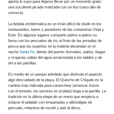
aporta lo suyo para dejarse llevar por un momento grato:
una suculenta picada matizada con un liso (vaso alto de
cerveza).
La bebida emblemática es un imán difícil de eludir en los
restaurantes, bares y paradores de las costaneras Vieja y
Este. En algunos lugares comparte palmo a palmo su
fama con los pescados de río, el fruto de las jornadas de
pesca que los expertos en la materia desandan en el
riacho
Santa Fe
, detrás del puerto. Armados, patíes, bogas
y mojarras saltan del agua amarronada a los baldes y de
ahí a las parrillas.
En medio de un parque arbolado que disimula el aspecto
algo descuidado de la playa, El Quincho de Chiquito es la
cantina más indicada para caranchear (arrancar trozos
con el tenedor, sin servirse en el plato) boga a la parrilla. La
tradición es la última etapa de un menú que empieza a
solazar el paladar con empanadas y albóndigas de
pescado, milanesa de surubí y patí al disco.