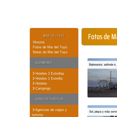
Fotos de M
MAR DEL TUYÚ
Historia
Fotos de Mar del Tuyú
Notas de Mar del Tuyú
ALOJAMIENTO
Balnearios: adónde ir
Hoteles 2 Estrellas
Hoteles 1 Estrella
Hoteles
Campings
SERVICIOS TURÍSTICOS
Agencias de viajes y
Sol, playa y más serv
turismo