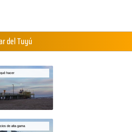
ar del Tuyú
, qué hacer
icios de alta gama