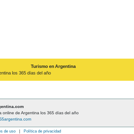
Turismo en Argentina
entina los 365 días del año
gentina.com
a online de Argentina los 365 días del año
65argentina.com
es de uso
|
Política de privacidad