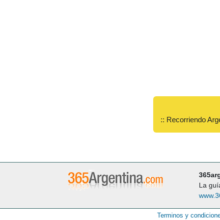
:: Recorriendo Arg
365ar
La guí
www.3
Terminos y condicion