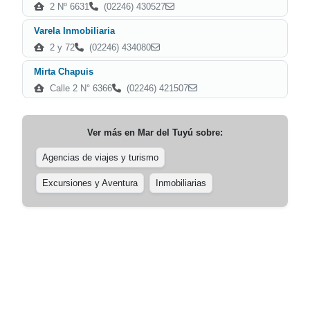
2 Nº 6631
(02246) 430527
Varela Inmobiliaria
2 y 72
(02246) 434080
Mirta Chapuis
Calle 2 N° 6366
(02246) 421507
Ver más en
Mar del Tuyú
sobre:
Agencias de viajes y turismo
Excursiones y Aventura
Inmobiliarias