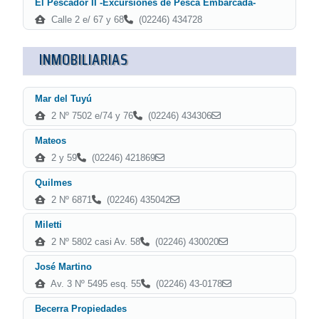
El Pescador II -Excursiones de Pesca Embarcada-
Calle 2 e/ 67 y 68
(02246) 434728
INMOBILIARIAS
Mar del Tuyú
2 Nº 7502 e/74 y 76
(02246) 434306
Mateos
2 y 59
(02246) 421869
Quilmes
2 Nº 6871
(02246) 435042
Miletti
2 Nº 5802 casi Av. 58
(02246) 430020
José Martino
Av. 3 Nº 5495 esq. 55
(02246) 43-0178
Becerra Propiedades