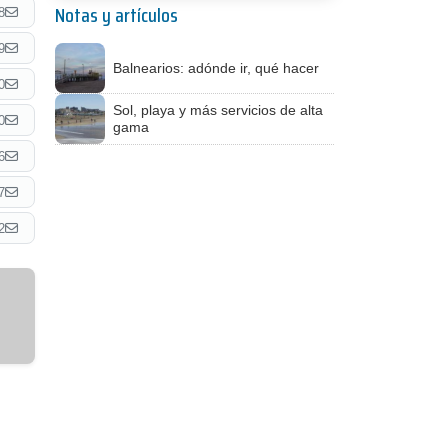
Notas y artículos
8
9
Balnearios: adónde ir, qué hacer
0
Sol, playa y más servicios de alta
0
gama
6
7
2