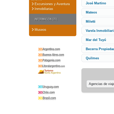
José Martino
Excursiones y Aventura
Inmobiliarias
Mateos
INFORMACIÓN ÚTIL
Miletti
Museos
Varela Inmobiliari
Mar del Tuyú
Becerra Propieda
Quilmes
Agencias de viaj