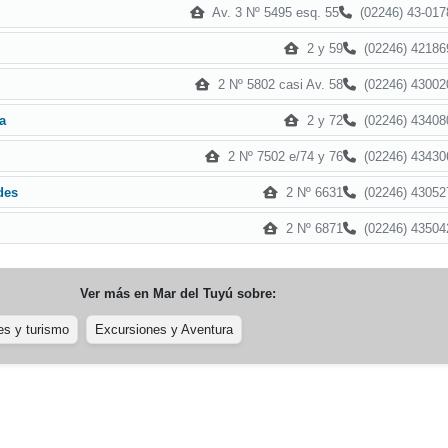
Av. 3 Nº 5495 esq. 55
(02246) 43-017
2 y 59
(02246) 42186
2 Nº 5802 casi Av. 58
(02246) 43002
2 y 72
(02246) 43408
a
2 Nº 7502 e/74 y 76
(02246) 43430
2 Nº 6631
(02246) 43052
des
2 Nº 6871
(02246) 43504
Ver más en
Mar del Tuyú
sobre:
es y turismo
Excursiones y Aventura