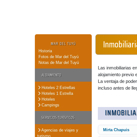
Inmobiliar
MAR DEL TUYÚ
Historia
Fotos de Mar del Tuyú
Notas de Mar del Tuyú
Las inmobiliarias 
ALOJAMIENTO
alojamiento previo 
La ventaja de poder
Hoteles 2 Estrellas
incluso antes de lle
Hoteles 1 Estrella
Hoteles
Campings
INMOBILIA
SERVICIOS TURÍSTICOS
Mirta Chapuis
Agencias de viajes y
turismo