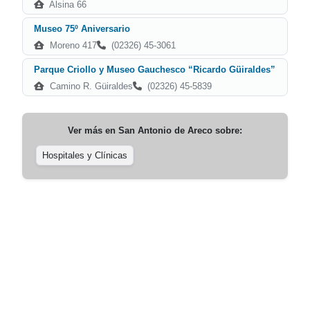
Alsina 66
Museo 75º Aniversario
Moreno 417
(02326) 45-3061
Parque Criollo y Museo Gauchesco “Ricardo Güiraldes”
Camino R. Güiraldes
(02326) 45-5839
Ver más en
San Antonio de Areco
sobre:
Hospitales y Clínicas