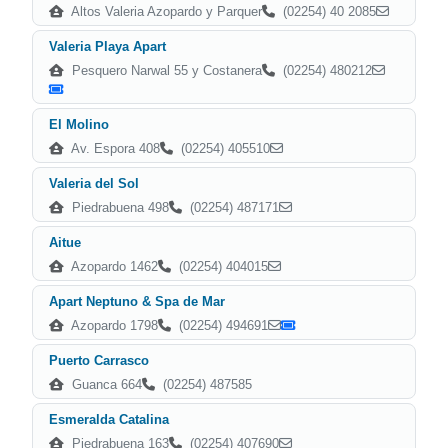
Altos Valeria Azopardo y Parquer
(02254) 40 2085
Valeria Playa Apart
Pesquero Narwal 55 y Costanera
(02254) 480212
El Molino
Av. Espora 408
(02254) 405510
Valeria del Sol
Piedrabuena 498
(02254) 487171
Aitue
Azopardo 1462
(02254) 404015
Apart Neptuno & Spa de Mar
Azopardo 1798
(02254) 494691
Puerto Carrasco
Guanca 664
(02254) 487585
Esmeralda Catalina
Piedrabuena 163
(02254) 407690