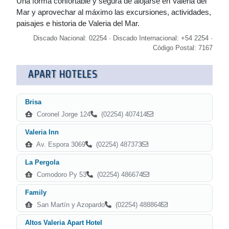
Una forma confortable y segura de alojarse en Valeria del
Mar y aprovechar al máximo las excursiones, actividades,
paisajes e historia de Valeria del Mar.
Discado Nacional: 02254 · Discado Internacional: +54 2254 ·
Código Postal: 7167
APART HOTELES
Brisa
Coronel Jorge 124
(02254) 407414
Valeria Inn
Av. Espora 3069
(02254) 487373
La Pergola
Comodoro Py 53
(02254) 486674
Family
San Martín y Azopardo
(02254) 488864
Altos Valeria Apart Hotel