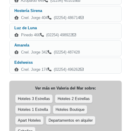
Azopardo 649
(02254) 401018
Hostería Sirena
Cnel. Jorge 404
(02254) 486714
Luz de Luna
Pinedo 466
(02254) 498922
Amarela
Cnel. Jorge 342
(02254) 487428
Edelweiss
Cnel. Jorge 174
(02254) 496262
Ver más en
Valeria del Mar
sobre:
Hoteles 3 Estrellas
Hoteles 2 Estrellas
Hoteles 1 Estrella
Hoteles Boutique
Apart Hoteles
Departamentos en alquiler