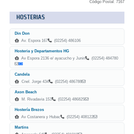
Código Postal: 7167
HOSTERIAS
Din Don
Av. Espora 167
(02254) 486106
Hosteria y Departamentos HG
Av Espora 2136 e/ ayacucho y Junin
(02254) 484780
Candela
Cnel. Jorge 434
(02254) 486788
Axon Beach
M. Rivadavia 153
(02254) 486825
Hostería Brezos
Av Costanera y Hubac
(02254) 408122
Martins