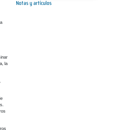
Notas y artículos
 a
minar
, la
,
de
s.
ros
eros