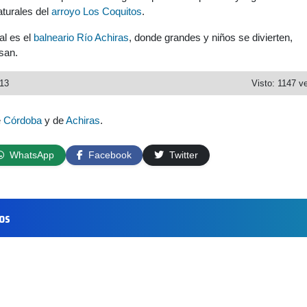
naturales del
arroyo Los Coquitos
.
al es el
balneario Río Achiras
, donde grandes y niños se divierten,
san.
013
Visto: 1147 v
e
Córdoba
y de
Achiras
.
WhatsApp
Facebook
Twitter
los