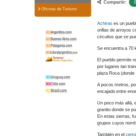
Compartir:
Oficinas de Turismo
Achiras
es un puebl
orillas de arroyos 
circuitos que se pue
Se encuentra a 70 
El pueblo permite r
por lugares tan tra
plaza Roca (donde
A pocos metros, po
encajado entre eno
Un poco más allá, e
granito donde se pu
En estas sierras, f
grupos cuyos nombre
También en el
cerro