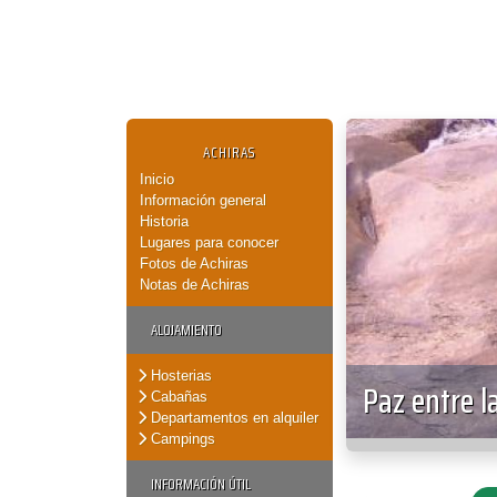
ACHIRAS
Inicio
Información general
Historia
Lugares para conocer
Fotos de Achiras
Notas de Achiras
ALOJAMIENTO
Hosterias
Paz entre l
Cabañas
Departamentos en alquiler
Campings
INFORMACIÓN ÚTIL