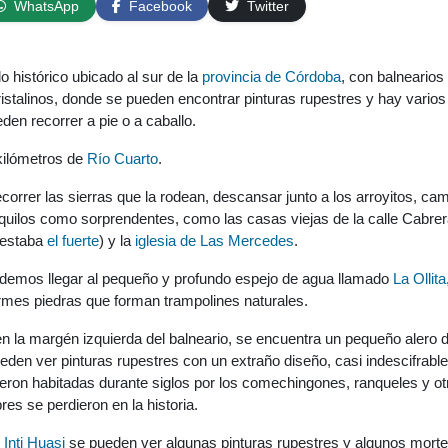
WhatsApp
Facebook
Twitter
o histórico ubicado al sur de la
provincia de Córdoba
, con balnearios
cristalinos, donde se pueden encontrar pinturas rupestres y hay varios
den recorrer a pie o a caballo.
kilómetros de
Río Cuarto
.
ecorrer las sierras que la rodean, descansar junto a los arroyitos, ca
nquilos como sorprendentes, como las casas viejas de la calle Cabrera
 estaba
el fuerte
) y la
iglesia de Las Mercedes
.
demos llegar al pequeño y profundo espejo de agua llamado
La Ollita
rmes piedras que forman trampolines naturales.
n la margén izquierda del balneario, se encuentra un pequeño alero 
eden ver pinturas rupestres con un extraño diseño, casi indescifrable
ueron habitadas durante siglos por los comechingones, ranqueles y ot
s se perdieron en la historia.
 Inti Huasi
se pueden ver algunas pinturas rupestres y algunos mort