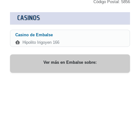
Código Postal: 5856
CASINOS
Casino de Embalse
Hipolito Irigoyen 166
Ver más en
Embalse
sobre: