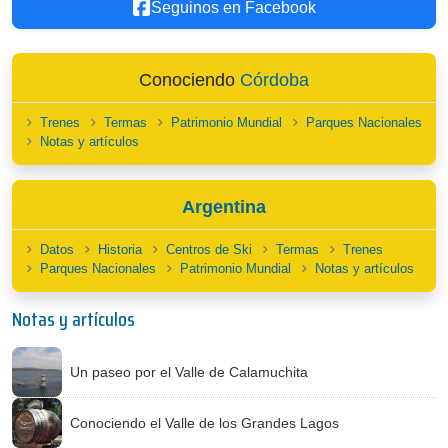
Seguinos en Facebook
Conociendo
Córdoba
Trenes
Termas
Patrimonio Mundial
Parques Nacionales
Notas y artículos
Argentina
Datos
Historia
Centros de Ski
Termas
Trenes
Parques Nacionales
Patrimonio Mundial
Notas y artículos
Notas y artículos
Un paseo por el Valle de Calamuchita
Conociendo el Valle de los Grandes Lagos