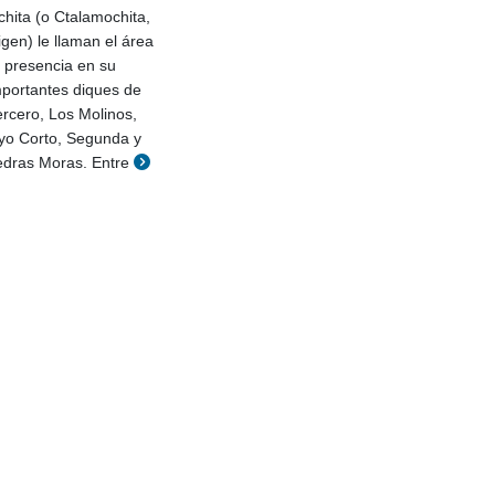
chita (o Ctalamochita,
igen) le llaman el área
a presencia en su
mportantes diques de
rcero, Los Molinos,
oyo Corto, Segunda y
iedras Moras. Entre