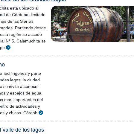
chita está ubicado al
dad de Córdoba, limitado
nes de las Sierras
Grandes. Partiendo desde
 esta región se accede
cial N° 5. Calamuchita se
spe
no
comechingones y parte
andes lagos, la ciudad
lse invita a conocer
nos y espejos de agua.
os más importantes del
entro de actividades y
es y chicos. Córdob
 valle de los lagos