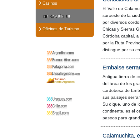
Casinos
El Valle de Calamu
INFORMACIÓN ÚTIL
suroeste de la ciu
por diversos cordo
Oficinas de Turismo
Chicas y Sierras 
Córdoba capital, a
por la Ruta Provin
distingue por su e
Embalse serra
Antigua tierra de 
del área de los gr
cordobesa de Emba
sus paisajes serra
Su dique, uno de l
continente, es el c
paseos para grand
Calamuchita, el