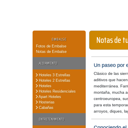
Notas de t
EMBALSE
Fotos de Embalse
Notas de Embalse
ALOJAMIENTO
Un paseo por e
Clásico de las sier
Hoteles 3 Estrellas
aditivos que hacen
Hoteles 2 Estrellas
Hoteles
mediterránea. Fant
Hoteles Residenciales
montaña, mucha a
Apart Hoteles
centroeuropea, sus
Hosterias
para esta tempora
Cabañas
arroyos, diques, la
ENTRETENIMIENTO
Conociendo el 