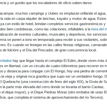
incia y un gustito que los escaladores de oficio saben darse.
ra acampar, muchos campings y clubes se emplazan orillando el agua,
la vida en carpa alquiler de lanchas, kayaks y motos de agua. Estos
ya con estilo de hotel, brindan completos servicios gastronómicos y
des bien cordobesas, como las colaciones, infaltables a la
hora del 
ización de eventos culturales, musicales y deportivos, los servicios
omía se ponen a tono en temporada para recibir a sus visitantes, sob
ero. Es cuando se festejan en las calles fiestas religiosas, carnavale
o de folclore y el Día del Pescador, de gran concurrencia local.
mbalse
hay que llegar hasta el complejo El Edén, donde viven más 
s en libertad, con un circuito de cuatro kilómetros para recorrer en 
po y distancia para conjugar con El Hongo, hoy una piedra de cement
la vieja y original roca granítica que supo ser un verdadero hongo. O
 El Quebracho (una construcción de fines del siglo XIX), la Gruta de S
n la parte más elevada del cerro donde se levanta el barrio Casitas,
e el dique mayor), y el Dique Piedras Moras (otro embalse de unas 8
icie, que completa el sistema de aprovechamiento del río Tercero).