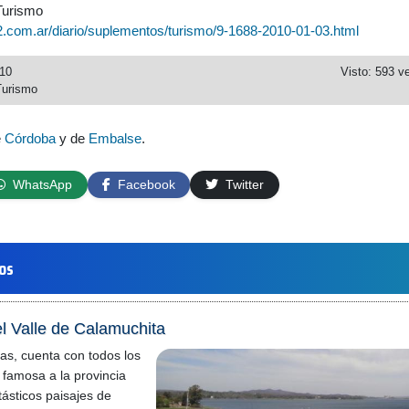
Turismo
2.com.ar/diario/suplementos/turismo/9-1688-2010-01-03.html
010
Visto: 593 v
Turismo
e
Córdoba
y de
Embalse
.
WhatsApp
Facebook
Twitter
los
l Valle de Calamuchita
ras, cuenta con todos los
 famosa a la provincia
ásticos paisajes de