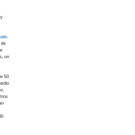
 y
mate
.
 de
re
s, un
de 50
medio
o,
tros
an
30