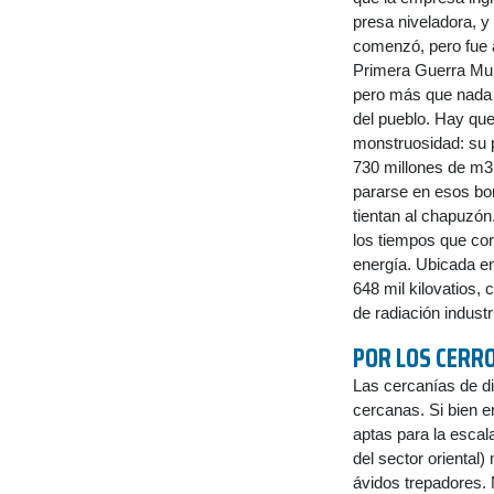
presa niveladora, y
comenzó, pero fue a
Primera Guerra Mund
pero más que nada l
del pueblo. Hay qu
monstruosidad: su p
730 millones de m3
pararse en esos bor
tientan al chapuzón.
los tiempos que co
energía. Ubicada e
648 mil kilovatios,
de radiación industr
POR LOS CERRO
Las cercanías de di
cercanas. Si bien 
aptas para la escal
del sector oriental
ávidos trepadores. 