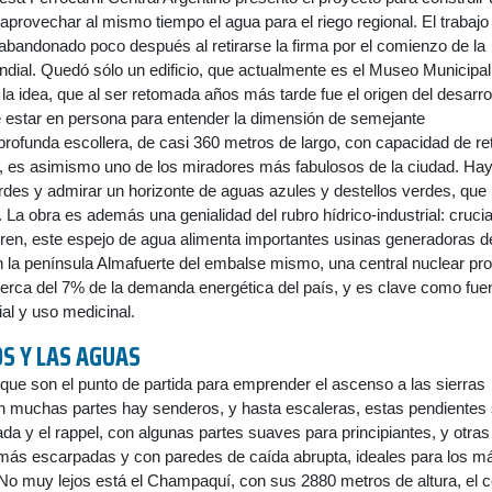
 aprovechar al mismo tiempo el agua para el riego regional. El trabajo
bandonado poco después al retirarse la firma por el comienzo de la
ial. Quedó sólo un edificio, que actualmente es el Museo Municipal
a idea, que al ser retomada años más tarde fue el origen del desarro
e estar en persona para entender la dimensión de semejante
rofunda escollera, de casi 360 metros de largo, con capacidad de re
, es asimismo uno de los miradores más fabulosos de la ciudad. Ha
des y admirar un horizonte de aguas azules y destellos verdes, que
 La obra es además una genialidad del rubro hídrico-industrial: crucia
rren, este espejo de agua alimenta importantes usinas generadoras d
n la península Almafuerte del embalse mismo, una central nuclear pr
 cerca del 7% de la demanda energética del país, y es clave como fue
ial y uso medicinal.
S Y LAS AGUAS
que son el punto de partida para emprender el ascenso a las sierras
en muchas partes hay senderos, y hasta escaleras, estas pendientes
ada y el rappel, con algunas partes suaves para principiantes, y otras
) más escarpadas y con paredes de caída abrupta, ideales para los m
No muy lejos está el Champaquí, con sus 2880 metros de altura, el c