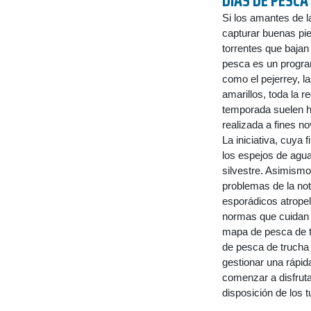
DIAS DE PESCA
Si los amantes de 
capturar buenas pie
torrentes que bajan
pesca es un progra
como el pejerrey, l
amarillos, toda la 
temporada suelen h
realizada a fines n
La iniciativa, cuya 
los espejos de agua
silvestre. Asimismo,
problemas de la no
esporádicos atropel
normas que cuidan l
mapa de pesca de tr
de pesca de trucha 
gestionar una rápid
comenzar a disfrutar
disposición de los 