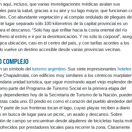
 aquí, incluso, que varias investigaciones médicas avalan sus
les para la salud, gracias a su aire y su lago mayor, que funcionan 
rales. Con abundante vegetación y al compás ondulado de pliegues de
te lugar separado sólo 100 kilómetros de la capital provincial es un
a el descanso. “Sólo hay que enfilar hacia la costa oriental del río
reno al estrés e ir por la desintoxicación. Y no sólo la corporal”, ase
ca ubicación, casi en el centro del país, y con tarifas acordes a los
, lo vuelve un destino accesible desde varias provincias vecinas.
O COMPLEJO
n un símbolo del
turismo argentino
. Sus siete impresionantes
hoteles
 Chapadmalal, con edificios muy similares a los céntricos marplate
endaria unidad turística, que sigue mostrando aquel viejo esplendor de
mo parte del Programa de Turismo Social en la primera etapa del
 y dependientes hoy de la Secretaría de Turismo de la Nación, puede
ristas cada uno. El predio es como el corazón del pueblo alrededor del
Y parte de sus fronteras tocan el lago, cuyas playas reciben a diario
s en busca de lugar para un picnic, un asado y descanso. Sobre
ión de campo se encuentran desde alquileres de bicicletas hasta mot
, ofrecidos por prestadores locales para recorrer la zona. Claramente