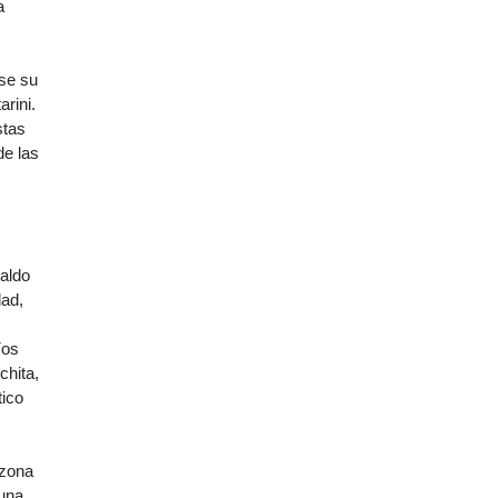
a
se su
rini.
stas
de las
paldo
dad,
íos
chita,
tico
 zona
 una