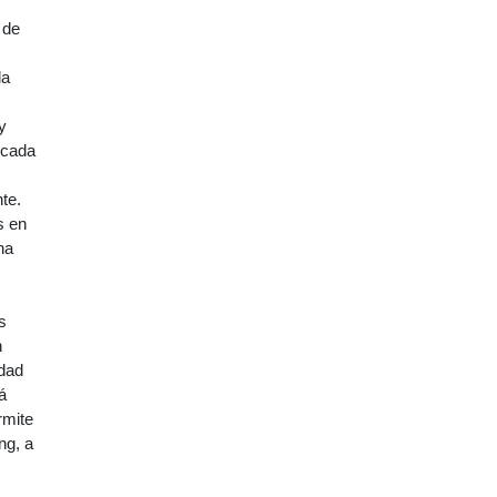
 de
la
y
 cada
te.
s en
na
s
n
idad
á
rmite
ng, a