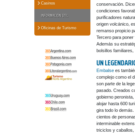
Casinos
conservación. Dicen
condiciones favorab
INFORMACIÓN ÚTIL
purificadores natu
origen volcánico, es
Oficinas de Turismo
remanso propicio par
Tercero para poner f
Además su estratégi
bolsillos familiares
UN LEGENDARI
Embalse
es tambié
complejo como el de
son parte de la leg
pasado. Creados co
gobierno peronista,
alojar hasta 600 tu
gira todo lo demás. 
cientos de persona
interminable extens
triciclos y caballos