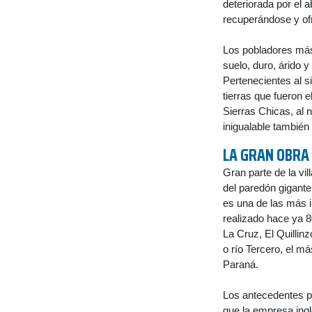
deteriorada por el 
recuperándose y of
Los pobladores más
suelo, duro, árido 
Pertenecientes al s
tierras que fueron 
Sierras Chicas, al 
inigualable también
LA GRAN OBRA
Gran parte de la vil
del paredón gigante
es una de las más 
realizado hace ya 8
La Cruz, El Quillin
o río Tercero, el m
Paraná.
Los antecedentes p
que la empresa ingl