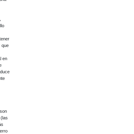
,
llo
tener
y que
l en
e
oduce
nte
 son
 (las
ás
erro