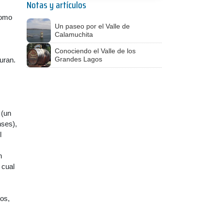
Notas y artículos
como
Un paseo por el Valle de
Calamuchita
Conociendo el Valle de los
Grandes Lagos
guran.
(un
nses),
l
n
 cual
os,