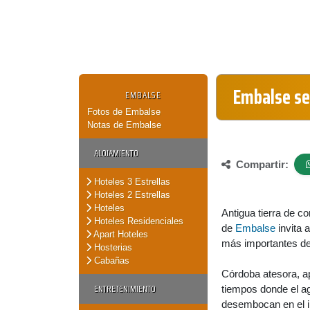
Embalse se
EMBALSE
Fotos de Embalse
Notas de Embalse
ALOJAMIENTO
Compartir:
Hoteles 3 Estrellas
Hoteles 2 Estrellas
Hoteles
Antigua tierra de c
Hoteles Residenciales
de
Embalse
invita 
Apart Hoteles
más importantes del
Hosterias
Cabañas
Córdoba atesora, ap
ENTRETENIMIENTO
tiempos donde el a
desembocan en el i