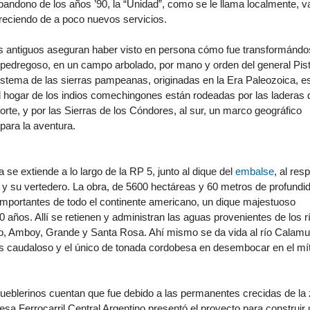
abandono de los años ’90, la “Unidad”, como se le llama localmente, v
reciendo de a poco nuevos servicios.
 antiguos aseguran haber visto en persona cómo fue transformándo
y pedregoso, en un campo arbolado, por mano y orden del general Pista
istema de las sierras pampeanas, originadas en la Era Paleozoica, e
el hogar de los indios comechingones están rodeadas por las laderas 
norte, y por las Sierras de los Cóndores, al sur, un marco geográfico
 para la aventura.
la se extiende a lo largo de la RP 5, junto al dique del
embalse
, al res
 y su vertedero. La obra, de 5600 hectáreas y 60 metros de profundi
importantes de todo el continente americano, un dique majestuoso
0 años. Allí se retienen y administran las aguas provenientes de los r
zo, Amboy, Grande y Santa Rosa. Ahí mismo se da vida al río Calamu
ás caudaloso y el único de tonada cordobesa en desembocar en el mí
ueblerinos cuentan que fue debido a las permanentes crecidas de la
esa Ferrocarril Central Argentino presentó el proyecto para construir