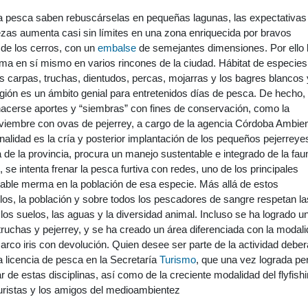
la pesca saben rebuscárselas en pequeñas lagunas, las expectativas
zas aumenta casi sin límites en una zona enriquecida por bravos
 de los cerros, con un
embalse
de semejantes dimensiones. Por ello 
ma en sí mismo en varios rincones de la ciudad. Hábitat de especies
as carpas, truchas, dientudos, percas, mojarras y los bagres blancos 
región es un ámbito genial para entretenidos días de pesca. De hecho,
acerse aportes y “siembras” con fines de conservación, como la
oviembre con ovas de pejerrey, a cargo de la agencia Córdoba Ambien
finalidad es la cría y posterior implantación de los pequeños pejerreye
 de la provincia, procura un manejo sustentable e integrado de la fau
 se intenta frenar la pesca furtiva con redes, uno de los principales
table merma en la población de esa especie. Más allá de estos
los, la población y sobre todos los pescadores de sangre respetan la
os suelos, las aguas y la diversidad animal. Incluso se ha logrado u
uchas y pejerrey, y se ha creado un área diferenciada con la modal
arco iris con devolución. Quien desee ser parte de la actividad deber
a licencia de pesca en la Secretaría
Turismo
, que una vez lograda pe
 de estas disciplinas, así como de la creciente modalidad del flyfishi
turistas y los amigos del medioambientez