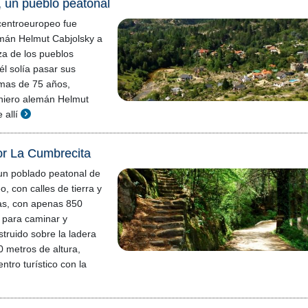
 un pueblo peatonal
l centroeuropeo fue
emán Helmut Cabjolsky a
a de los pueblos
él solía pasar sus
mas de 75 años,
eniero alemán Helmut
 allí
or La Cumbrecita
un poblado peatonal de
, con calles de tierra y
as, con apenas 850
l para caminar y
struido sobre la ladera
0 metros de altura,
ntro turístico con la