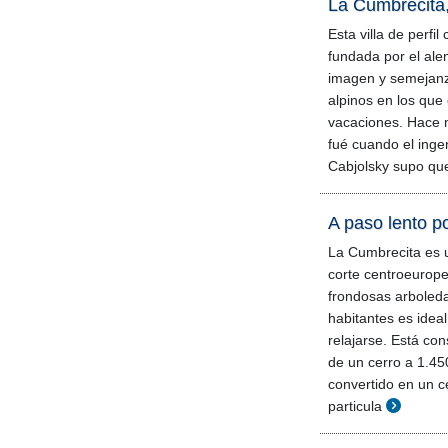
La Cumbrecita,
Esta villa de perfi
fundada por el al
imagen y semejanz
alpinos en los que 
vacaciones. Hace 
fué cuando el ing
Cabjolsky supo que
A paso lento p
La Cumbrecita es 
corte centroeuropeo
frondosas arboled
habitantes es idea
relajarse. Está con
de un cerro a 1.45
convertido en un ce
particula