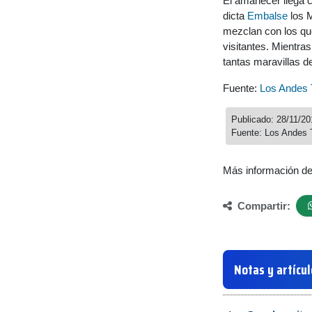
El amanecer llega c
dicta
Embalse
los M
mezclan con los que 
visitantes. Mientras
tantas maravillas 
Fuente:
Los Andes 
Publicado: 28/11/20
Fuente: Los Andes 
Más información d
Compartir:
Notas y artícu