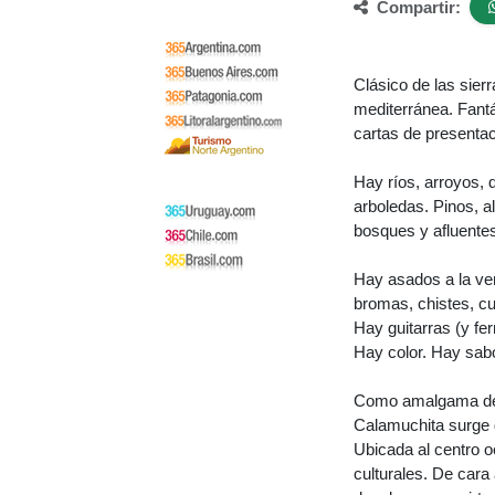
Compartir:
Clásico de las sier
mediterránea. Fant
cartas de presenta
Hay ríos, arroyos,
arboledas. Pinos, a
bosques y afluente
Hay asados a la ve
bromas, chistes, cu
Hay guitarras (y fe
Hay color. Hay sab
Como amalgama de aq
Calamuchita surge d
Ubicada al centro oe
culturales. De cara