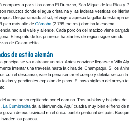
tá compuesta por sitios como El Durazno, San Miguel de los Ríos y P
son reductos donde el agua cristalina y las laderas vestidas de hierb
iropos. Desparramado al sol, el viajero aprecia la gallarda estampa de
l pico más alto de
Córdoba
(2.789 metros) domina la escena,
uencia hacia el valle y allende. Cada porción del macizo viene cargad
na. El espíritu de los primeros habitantes de región sigue siendo
lezas de Calamuchita.
dos de estilo alemán
a principal se va a atrasar un rato. Antes conviene llegarse a Villa Alp
lmente intentar una travesía hasta la cima del Champaquí. Si los áni
 con el descanso, vale la pena sentar el cuerpo y deleitarse con la
 faldas y pendientes explotan de pinos. El paso sigiloso del arroyo t
to.
del verde se va repitiendo por el camino. Tras subidas y bajadas de
s,
La Cumbrecita
da la bienvenida. Aquí cuadra muy bien el freno de
e gozan de exclusividad en el único pueblo peatonal del país. Bosqu
 invaden los paseos.