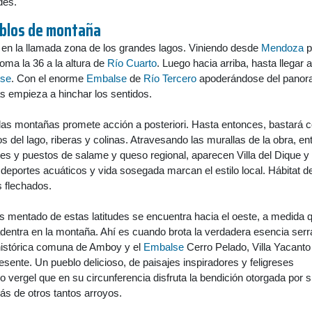
des.
eblos de montaña
ca en la llamada zona de los grandes lagos. Viniendo desde
Mendoza
p
toma la 36 a la altura de
Río Cuarto
. Luego hacia arriba, hasta llegar a
se
. Con el enorme
Embalse
de
Río Tercero
apoderándose del panor
as empieza a hinchar los sentidos.
 las montañas promete acción a posteriori. Hasta entonces, bastará 
ios del lago, riberas y colinas. Atravesando las murallas de la obra, en
es y puestos de salame y queso regional, aparecen Villa del Dique y 
eportes acuáticos y vida sosegada marcan el estilo local. Hábitat d
 flechados.
s mentado de estas latitudes se encuentra hacia el oeste, a medida 
adentra en la montaña. Ahí es cuando brota la verdadera esencia serr
 histórica comuna de Amboy y el
Embalse
Cerro Pelado, Villa Yacanto
sente. Un pueblo delicioso, de paisajes inspiradores y feligreses
o vergel que en su circunferencia disfruta la bendición otorgada por s
más de otros tantos arroyos.