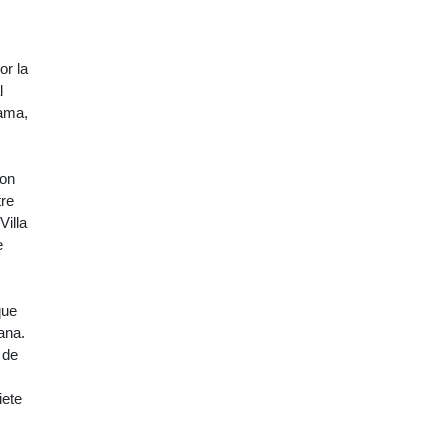
or la
l
ama,
con
tre
Villa
e
que
ana.
 de
iete