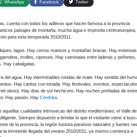
WhatsApp
Facebook
Twitter
ras, cuenta con todos los aditivos que hacen famosa a la provincia
ásticos paisajes de montaña, mucha agua e impronta centroeuropea,
ción para esta temporada 2010/2011.
 diques, lagos. Hay cerros mansos y montañas bravas. Hay extensas
lgarrobos, molles, cipreses. Hay caminatas entre laderas y peñones,
s. Hay cabalgatas.
ra del agua. Hay interminables rondas de mate. Hay sentido del humo
entos. Hay cantos con tonada. Hay festivales, eventos, espectáculo
rnet obvio). Hay días de sol hechicero. Hay noches preñadas de estre
or. Hay pasión. Hay
Córdoba
.
uellas cualidades intrínsecas del distrito mediterráneo, el Valle de
iligente. Siempre dispuesto a brindar lo que el visitante viene a busc
ste de la provincia, la región fusiona paraísos naturales y fuertes ra
 a la inminente llegada del verano 2010/2011, ya mismo comienza a