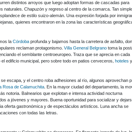
curren distintos arroyos que luego adoptan formas de cascadas para
es naturales. Chapuzón y regreso al centro de la comarca. Tan simpl
splandece de estilo suizo-alemán. Una expresión forjada por inmigra
 lejanas, quienes encontraron en la zona las características geográfic
mos la
Córdoba
profunda y bajamos hasta la carretera de asfalto, do
opulares reclaman protagonismo.
Villa General Belgrano
toma la post
tenciando el semblante centroeuropeo. Traza que se aprecia en cada
el edificio municipal, pero sobre todo en patios cerveceros,
hoteles
 se escapa, y el centro roba adhesiones al río, algunos aprovechan 
a Rosa de Calamuchita
. En la mayor ciudad del departamento, la mo
s notoria. Balnearios que explotan e intensa actividad nocturna
os a jóvenes y mayores. Buena oportunidad para socializar y dejar
lia oferta gastronómica y de espectáculos artísticos. Luna ancha se
acaciones con todas las letras.