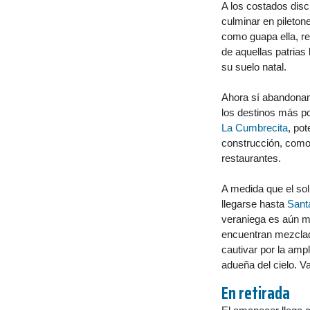
A los costados dis
culminar en pileton
como guapa ella, re
de aquellas patrias
su suelo natal.
Ahora sí abandona
los destinos más p
La Cumbrecita
, po
construcción, como 
restaurantes.
A medida que el sol
llegarse hasta
Sant
veraniega es aún má
encuentran mezclad
cautivar por la amp
adueña del cielo. V
En retirada