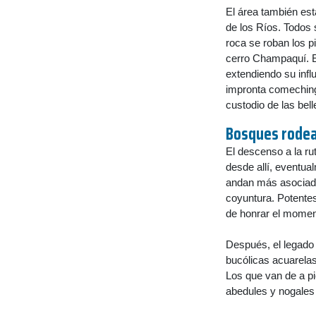
El área también es
de los Ríos. Todos 
roca se roban los p
cerro Champaquí. E
extendiendo su infl
impronta comechingo
custodio de las bel
Bosques rodea
El descenso a la rut
desde allí, eventua
andan más asociados
coyuntura. Potentes
de honrar el momen
Después, el legado 
bucólicas acuarela
Los que van de a pi
abedules y nogales