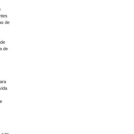
e
ntes
as de
nde
a de
y
para
vida
se