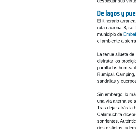
desplegar sus virtu
De lagos y pu
El itinerario arran
ruta nacional 8, se 
municipio de
Embal
el ambiente a sierr
La tenue silueta de
disfrutar los prodig
parrilladas humeant
Rumipal. Camping, d
sandalias y cuerpos
Sin embargo, lo má
una vía alterna se 
Tras dejar atrás la
Calamuchita dicepre
sonrientes. Auténtic
ríos distintos, ade