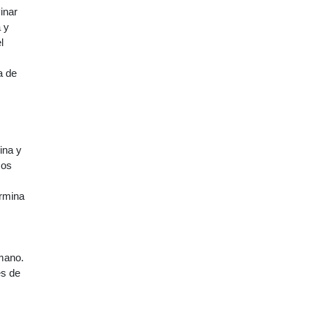
inar
a y
l
a de
ina y
mos
ermina
 mano.
es de