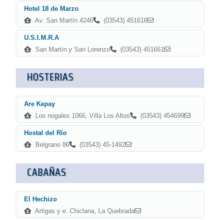
Hotel 18 de Marzo
Av. San Martín 4246
(03543) 451616
U.S.I.M.R.A
San Martín y San Lorenzo
(03543) 451661
HOSTERIAS
Are Kepay
Los nogales 1066, Villa Los Altos
(03543) 454699
Hostal del Río
Belgrano 86
(03543) 45-1492
CABAÑAS
El Hechizo
Artigas y e. Chiclana, La Quebrada