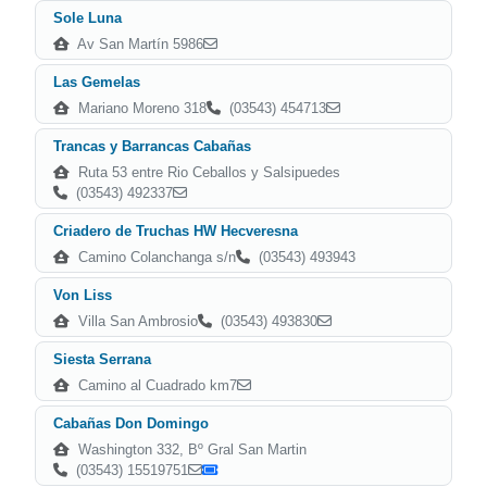
Sole Luna
Av San Martín 5986
Las Gemelas
Mariano Moreno 318
(03543) 454713
Trancas y Barrancas Cabañas
Ruta 53 entre Rio Ceballos y Salsipuedes
(03543) 492337
Criadero de Truchas HW Hecveresna
Camino Colanchanga s/n
(03543) 493943
Von Liss
Villa San Ambrosio
(03543) 493830
Siesta Serrana
Camino al Cuadrado km7
Cabañas Don Domingo
Washington 332, Bº Gral San Martin
(03543) 15519751