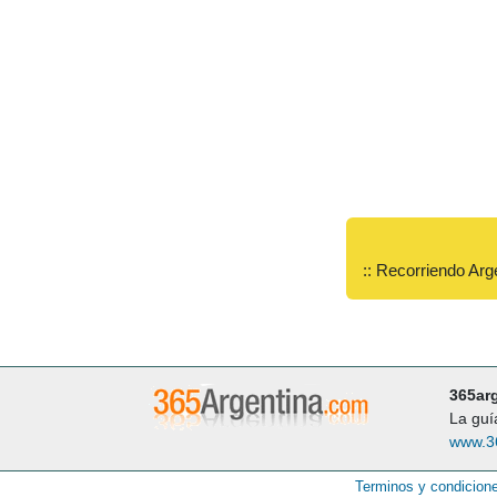
:: Recorriendo Arg
365ar
La guí
www.3
Terminos y condicion