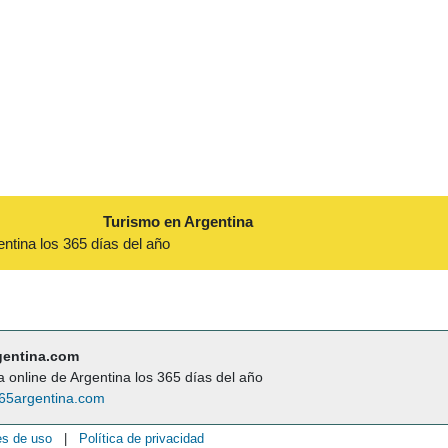
Turismo en Argentina
entina los 365 días del año
gentina.com
a online de Argentina los 365 días del año
65argentina.com
es de uso
|
Política de privacidad