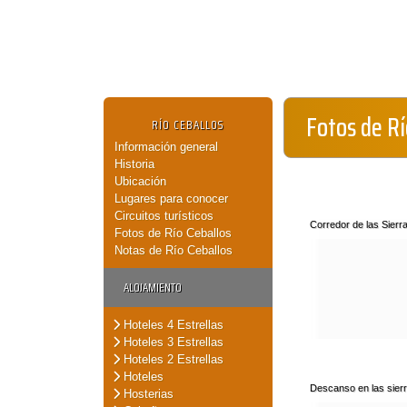
Fotos de Rí
RÍO CEBALLOS
Información general
Historia
Ubicación
Lugares para conocer
Circuitos turísticos
Corredor de las Sierr
Fotos de Río Ceballos
Notas de Río Ceballos
ALOJAMIENTO
Hoteles 4 Estrellas
Hoteles 3 Estrellas
Hoteles 2 Estrellas
Hoteles
Descanso en las sier
Hosterias