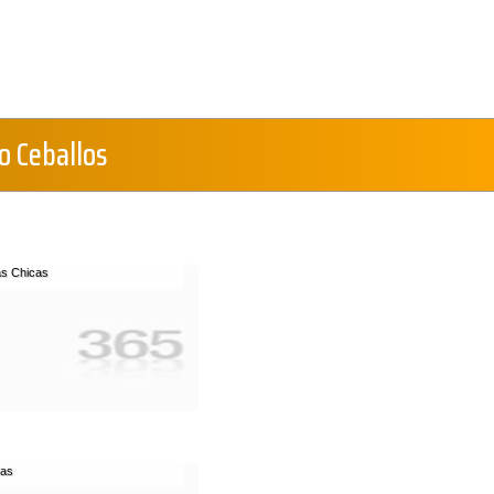
o Ceballos
as Chicas
ras