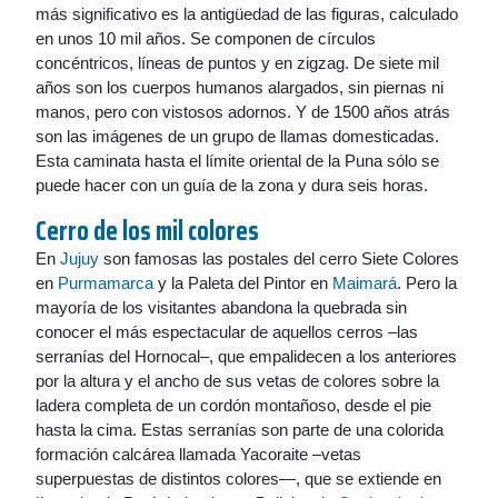
más significativo es la antigüedad de las figuras, calculado
en unos 10 mil años. Se componen de círculos
concéntricos, líneas de puntos y en zigzag. De siete mil
años son los cuerpos humanos alargados, sin piernas ni
manos, pero con vistosos adornos. Y de 1500 años atrás
son las imágenes de un grupo de llamas domesticadas.
Esta caminata hasta el límite oriental de la Puna sólo se
puede hacer con un guía de la zona y dura seis horas.
Cerro de los mil colores
En
Jujuy
son famosas las postales del cerro Siete Colores
en
Purmamarca
y la Paleta del Pintor en
Maimará
. Pero la
mayoría de los visitantes abandona la quebrada sin
conocer el más espectacular de aquellos cerros –las
serranías del Hornocal–, que empalidecen a los anteriores
por la altura y el ancho de sus vetas de colores sobre la
ladera completa de un cordón montañoso, desde el pie
hasta la cima. Estas serranías son parte de una colorida
formación calcárea llamada Yacoraite –vetas
superpuestas de distintos colores—, que se extiende en