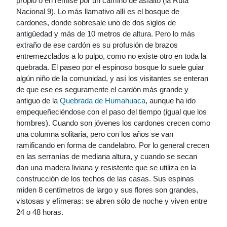
propio o en remise por un camino de asfalto (la Ruta
Nacional 9). Lo más llamativo allí es el bosque de
cardones, donde sobresale uno de dos siglos de
antigüedad y más de 10 metros de altura. Pero lo más
extraño de ese cardón es su profusión de brazos
entremezclados a lo pulpo, como no existe otro en toda la
quebrada. El paseo por el espinoso bosque lo suele guiar
algún niño de la comunidad, y así los visitantes se enteran
de que ese es seguramente el cardón más grande y
antiguo de la
Quebrada de Humahuaca
, aunque ha ido
empequeñeciéndose con el paso del tiempo (igual que los
hombres). Cuando son jóvenes los cardones crecen como
una columna solitaria, pero con los años se van
ramificando en forma de candelabro. Por lo general crecen
en las serranías de mediana altura, y cuando se secan
dan una madera liviana y resistente que se utiliza en la
construcción de los techos de las casas. Sus espinas
miden 8 centímetros de largo y sus flores son grandes,
vistosas y efímeras: se abren sólo de noche y viven entre
24 o 48 horas.