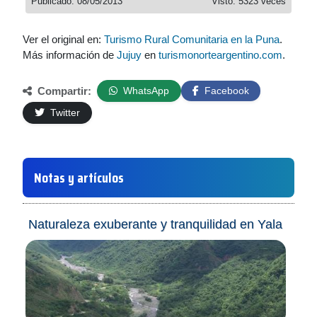
Publicado: 08/05/2013
Visto: 5323 veces
Ver el original en:
Turismo Rural Comunitaria en la Puna
.
Más información de
Jujuy
en
turismonorteargentino.com
.
Compartir:
WhatsApp
Facebook
Twitter
Notas y artículos
Naturaleza exuberante y tranquilidad en Yala