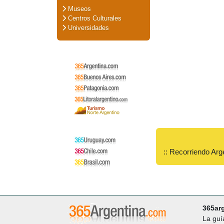
Museos
Centros Culturales
Universidades
:: Recorriendo Arg
365ar
La guí