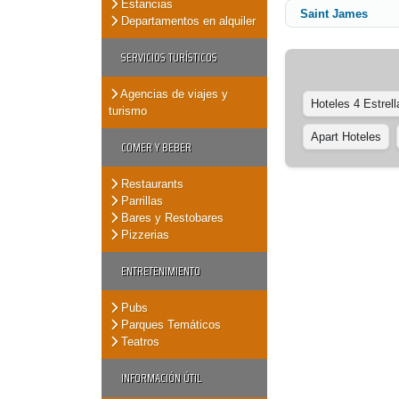
Estancias
Saint James
Departamentos en alquiler
SERVICIOS TURÍSTICOS
Agencias de viajes y
Hoteles 4 Estrell
turismo
Apart Hoteles
COMER Y BEBER
Restaurants
Parrillas
Bares y Restobares
Pizzerias
ENTRETENIMIENTO
Pubs
Parques Temáticos
Teatros
INFORMACIÓN ÚTIL