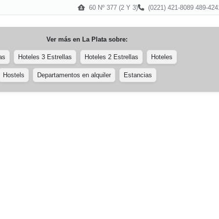
60 Nº 377 (2 Y 3)
(0221) 421-8089 489-424
Ver más en
La Plata
sobre:
as
Hoteles 3 Estrellas
Hoteles 2 Estrellas
Hoteles
Hostels
Departamentos en alquiler
Estancias