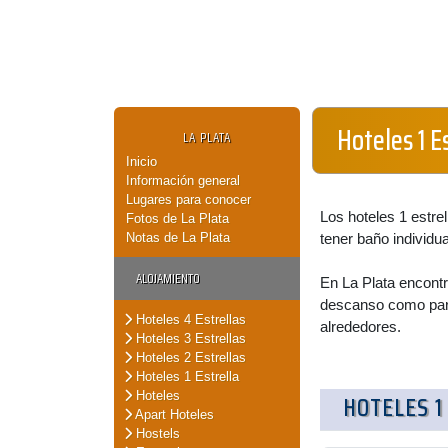
Hoteles 1 E
LA PLATA
Inicio
Información general
Lugares para conocer
Los hoteles 1 estre
Fotos de La Plata
Notas de La Plata
tener baño individu
ALOJAMIENTO
En La Plata encontr
descanso como para
Hoteles 4 Estrellas
alrededores.
Hoteles 3 Estrellas
Hoteles 2 Estrellas
Hoteles 1 Estrella
Hoteles
HOTELES 1
Apart Hoteles
Hostels