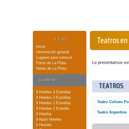
Teatros en 
LA PLATA
Inicio
Información general
Lugares para conocer
Le presentamos este
Fotos de La Plata
Notas de La Plata
ALOJAMIENTO
TEATROS
Hoteles 4 Estrellas
Hoteles 3 Estrellas
Teatro Coliseo Po
Hoteles 2 Estrellas
Hoteles 1 Estrella
Teatro Argentino
Hoteles
Apart Hoteles
Hostels