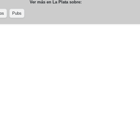
Ver más en
La Plata
sobre:
os
Pubs