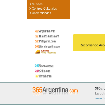
Museos
Centros Culturales
Universidades
:: Recorriendo Arg
365ar
La guí
www.3