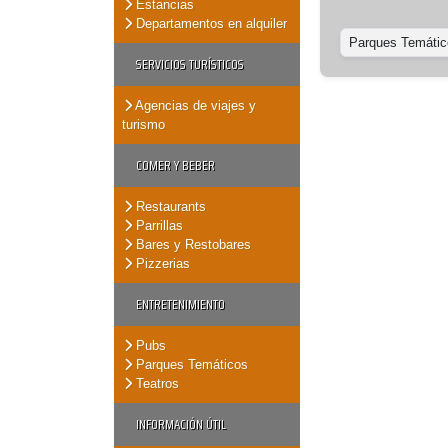
Estancias
Departamentos en alquiler
Parques Temátic
SERVICIOS TURÍSTICOS
Agencias de viajes y
turismo
COMER Y BEBER
Restaurants
Parrillas
Bares y Restobares
Pizzerias
ENTRETENIMIENTO
Pubs
Parques Temáticos
Teatros
INFORMACIÓN ÚTIL