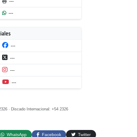
---
---
iales
---
---
---
---
2326 · Discado Internacional: +54 2326
WhatsApp
Facebook
Twitter