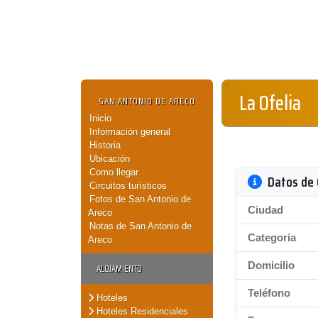
La Ofelia
SAN ANTONIO DE ARECO
Inicio
Información general
Historia
Ubicación
Como llegar
Datos de 
Circuitos turísticos
Fotos de San Antonio de
Ciudad
Areco
Notas de San Antonio de
Categoria
Areco
Domicilio
ALOJAMIENTO
Teléfono
Hoteles
Hoteles Residenciales