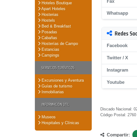
Fax
Hoteles Boutique
Apart Hoteles
Whatsapp
Hosterias
Hostels
Bed & Breakfast
Redes Soc
Posadas
Cabañas
Hosterías de Campo
Facebook
Estancias
Campings
Twitter / X
SERVICIOS TURÍSTICOS
Instagram
Excursiones y Aventura
Youtube
Guías de turismo
Inmobiliarias
INFORMACIÓN ÚTIL
Discado Nacional: 0
Código Postal: 2760
Museos
Hospitales y Clínicas
Compartir: