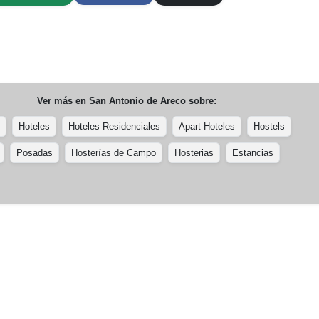
Ver más en
San Antonio de Areco
sobre:
Hoteles
Hoteles Residenciales
Apart Hoteles
Hostels
Posadas
Hosterías de Campo
Hosterias
Estancias