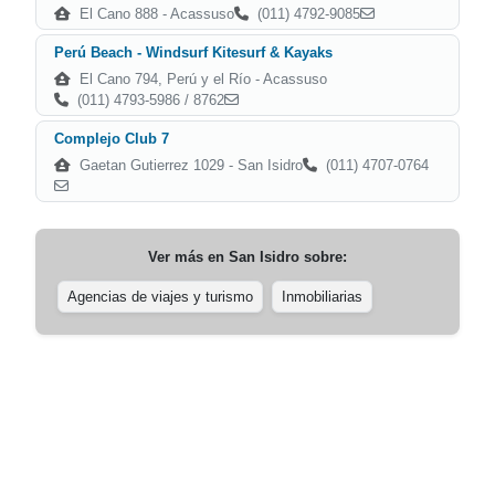
El Cano 888 - Acassuso
(011) 4792-9085
Perú Beach - Windsurf Kitesurf & Kayaks
El Cano 794, Perú y el Río - Acassuso
(011) 4793-5986 / 8762
Complejo Club 7
Gaetan Gutierrez 1029 - San Isidro
(011) 4707-0764
Ver más en
San Isidro
sobre:
Agencias de viajes y turismo
Inmobiliarias