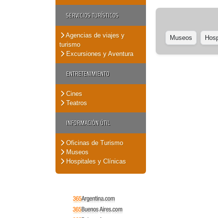
SERVICIOS TURÍSTICOS
Agencias de viajes y
Museos
Hosp
turismo
Excursiones y Aventura
ENTRETENIMIENTO
Cines
Teatros
INFORMACIÓN ÚTIL
Oficinas de Turismo
Museos
Hospitales y Clínicas