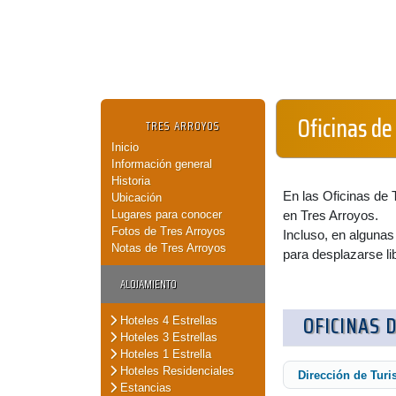
Oficinas d
TRES ARROYOS
Inicio
Información general
Historia
En las Oficinas de 
Ubicación
Lugares para conocer
en Tres Arroyos.
Fotos de Tres Arroyos
Incluso, en algunas
Notas de Tres Arroyos
para desplazarse li
ALOJAMIENTO
OFICINAS 
Hoteles 4 Estrellas
Hoteles 3 Estrellas
Hoteles 1 Estrella
Hoteles Residenciales
Dirección de Tur
Estancias