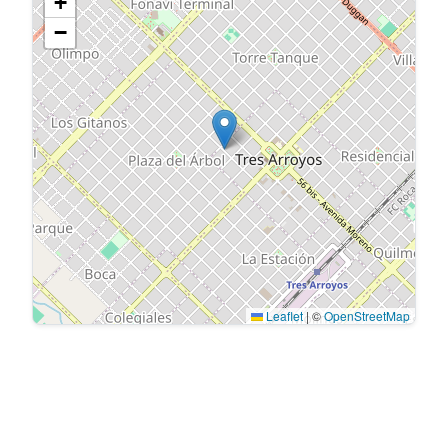
+
−
Leaflet
|
©
OpenStreetMap