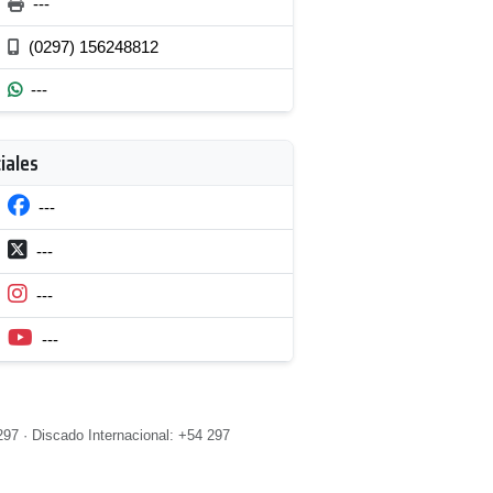
---
(0297) 156248812
---
iales
---
---
---
---
97 · Discado Internacional: +54 297