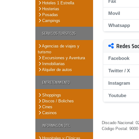
Fax
Hoteles 1 Estrella
Hosterias
Movil
Posadas
Campings
Whatsapp
SERVICIOS TURÍSTICOS
Redes Soc
Agencias de viajes y
turismo
Excursiones y Aventura
Facebook
Inmobiliarias
Alquiler de autos
Twitter / X
ENTRETENIMIENTO
Instagram
Shoppings
Youtube
Discos / Boliches
Cines
Casinos
Discado Nacional: 02
INFORMACIÓN ÚTIL
Código Postal: 9000
Hospitales y Clínicas