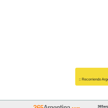
:: Recorriendo Arg
365ar