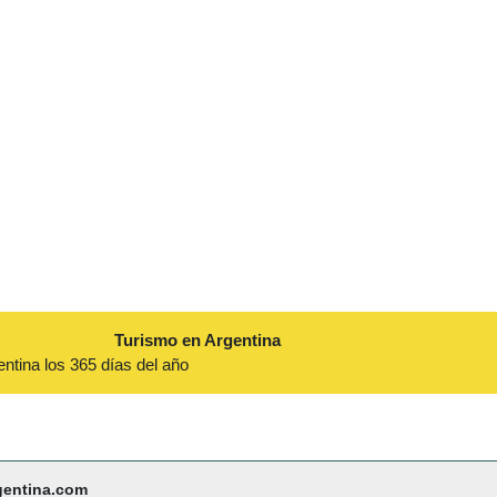
Turismo en Argentina
entina los 365 días del año
gentina.com