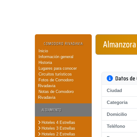
Almanzora
COMODORO RIVADAVIA
Inicio
Información general
Historia
Lugares para conocer
Circuitos turísticos
Datos de 
Fotos de Comodoro
Rivadavia
Ciudad
Notas de Comodoro
Rivadavia
Categoria
ALOJAMIENTO
Domicilio
Hoteles 4 Estrellas
Teléfono
Hoteles 3 Estrellas
Hoteles 2 Estrellas