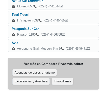
Rent a Car Dubrovnik
Moreno 855
(0297) 4441844
Total Travel
H.Yrigoyen 839
(0297) 4445465
Patagonia Sur Car
Rawson 1190
(0297) 4466768
Avis
Aeropuerto Gral. Mosconi Km 9
(0297) 4549471
Ver más en
Comodoro Rivadavia
sobre:
Agencias de viajes y turismo
Excursiones y Aventura
Inmobiliarias