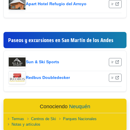
Apart Hotel Refugio del Arroyo
ir
Paseos y excursiones en San Martín de los Andes
Sun & Ski Sports
ir
Redbus Doubledecker
ir
Conociendo
Neuquén
Termas
Centros de Ski
Parques Nacionales
Notas y artículos