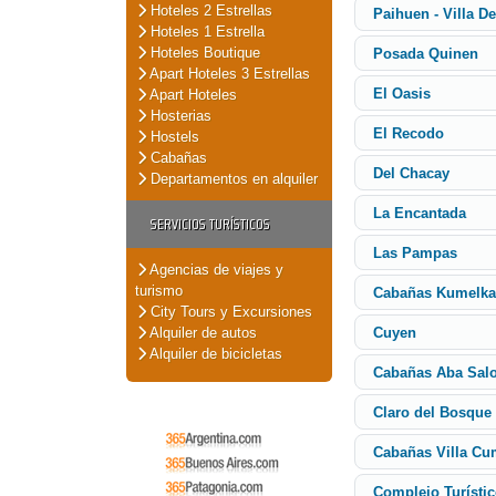
Hoteles 2 Estrellas
Paihuen - Villa D
Hoteles 1 Estrella
Hoteles Boutique
Posada Quinen
Apart Hoteles 3 Estrellas
El Oasis
Apart Hoteles
Hosterias
El Recodo
Hostels
Cabañas
Del Chacay
Departamentos en alquiler
La Encantada
SERVICIOS TURÍSTICOS
Las Pampas
Agencias de viajes y
turismo
Cabañas Kumelk
City Tours y Excursiones
Alquiler de autos
Cuyen
Alquiler de bicicletas
Cabañas Aba Sa
Claro del Bosque
Cabañas Villa Cu
Complejo Turísti