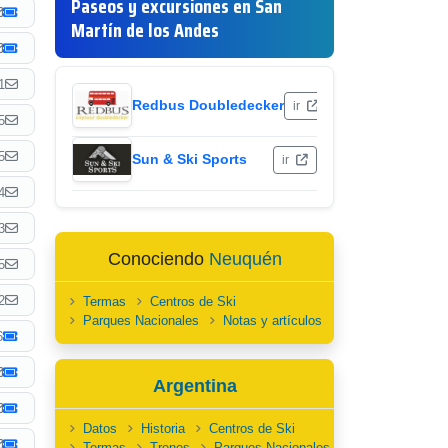
Paseos y excursiones en San
Martín de los Andes
1
Redbus Doubledecker
ir
5
5
Sun & Ski Sports
ir
4
3
Conociendo
Neuquén
5
2
Termas
Centros de Ski
Parques Nacionales
Notas y artículos
6
Argentina
Datos
Historia
Centros de Ski
Termas
Trenes
Parques Nacionales