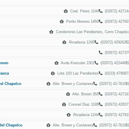
Cnel. Pérez 1144
(02972) 42714
Perito Moreno 1450
(02972) 42760
Condominio Las Pendientes, Cerro Chapelc
Rivadavia 1295
(02972) 429262
(02972) 42737
Avda Koessler 2301
(02972) 422440
cumen
Lote 103 Las Pendientes
(0223) 479087
lanca
Alte. Brown y Costanera
(02972) 42-7610
el Chapelco
Alte. Brown 350
(02972) 42716
Coronel Diaz 1195
(02972) 42837
Rivadavia 1244
(02972) 42791
Alte. Brown y Costanera
(02972) 42-7610
del Chapelco