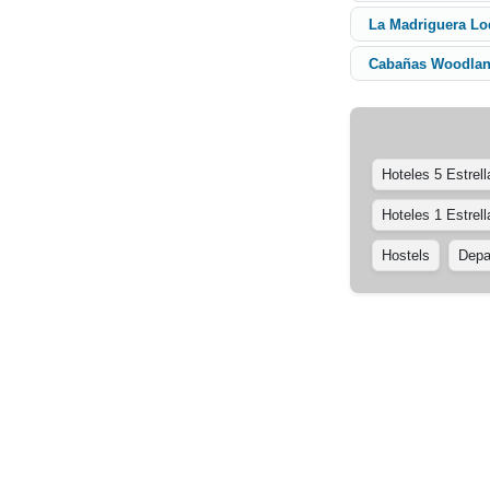
La Madriguera L
Cabañas Woodla
Hoteles 5 Estrell
Hoteles 1 Estrell
Hostels
Depa