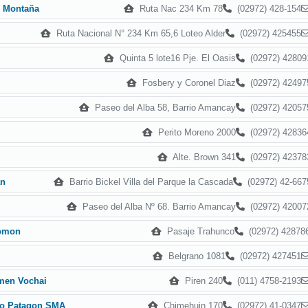
Ruta Nac 234 Km 78
(02972) 428-154
e Montaña
Ruta Nacional N° 234 Km 65,6 Loteo Alder
(02972) 425455
Quinta 5 lote16 Pje. El Oasis
(02972) 42809
Fosbery y Coronel Diaz
(02972) 42497
Paseo del Alba 58, Barrio Amancay
(02972) 42057
Perito Moreno 2000
(02972) 42836
Alte. Brown 341
(02972) 42378
Barrio Bickel Villa del Parque la Cascada
(02972) 42-667
an
Paseo del Alba Nº 68. Barrio Amancay
(02972) 42007
Pasaje Trahunco
(02972) 42878
lomon
Belgrano 1081
(02972) 427451
Piren 240
(011) 4758-2193
men Vochai
Chimehuin 170
(02972) 41-0347
co Patagon SMA