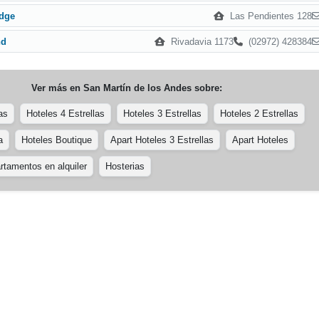
Las Pendientes 128
odge
Rivadavia 1173
(02972) 428384
nd
Ver más en
San Martín de los Andes
sobre:
as
Hoteles 4 Estrellas
Hoteles 3 Estrellas
Hoteles 2 Estrellas
a
Hoteles Boutique
Apart Hoteles 3 Estrellas
Apart Hoteles
rtamentos en alquiler
Hosterias