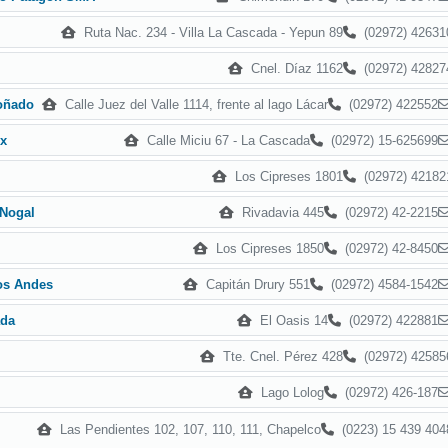
Ruta Nac. 234 - Villa La Cascada - Yepun 89
(02972) 42631
Cnel. Díaz 1162
(02972) 42827
Calle Juez del Valle 1114, frente al lago Lácar
(02972) 422552
oñado
Calle Miciu 67 - La Cascada
(02972) 15-625699
ex
Los Cipreses 1801
(02972) 42182
Rivadavia 445
(02972) 42-2215
 Nogal
Los Cipreses 1850
(02972) 42-8450
Capitán Drury 551
(02972) 4584-1542
os Andes
El Oasis 14
(02972) 422881
ada
Tte. Cnel. Pérez 428
(02972) 42585
Lago Lolog
(02972) 426-187
Las Pendientes 102, 107, 110, 111, Chapelco
(0223) 15 439 404