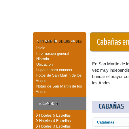
Cabañas en
SAN MARTÍN DE LOS ANDES
Inicio
Información general
Historia
En San Martín de lo
Ubicación
Lugares para conocer
vez muy independien
Fotos de San Martín de los
brindar el mayor co
Andes
los Andes.
Notas de San Martín de los
Andes
ALOJAMIENTO
CABAÑAS
Hoteles 5 Estrellas
Hoteles 4 Estrellas
Catalanas
Hoteles 3 Estrellas