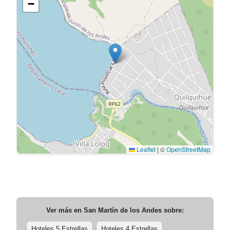
−
Leaflet
|
©
OpenStreetMap
Ver más en
San Martín de los Andes
sobre:
Hoteles 5 Estrellas
Hoteles 4 Estrellas