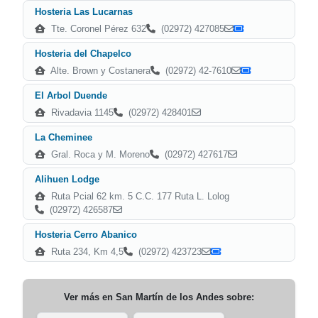
Hosteria Las Lucarnas
Tte. Coronel Pérez 632
(02972) 427085
Hosteria del Chapelco
Alte. Brown y Costanera
(02972) 42-7610
El Arbol Duende
Rivadavia 1145
(02972) 428401
La Cheminee
Gral. Roca y M. Moreno
(02972) 427617
Alihuen Lodge
Ruta Pcial 62 km. 5 C.C. 177 Ruta L. Lolog
(02972) 426587
Hosteria Cerro Abanico
Ruta 234, Km 4,5
(02972) 423723
Ver más en
San Martín de los Andes
sobre: