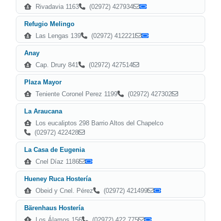
Rivadavia 1163
(02972) 427934
Refugio Melingo
Las Lengas 139
(02972) 412221
Anay
Cap. Drury 841
(02972) 427514
Plaza Mayor
Teniente Coronel Perez 1199
(02972) 427302
La Araucana
Los eucaliptos 298 Barrio Altos del Chapelco
(02972) 422428
La Casa de Eugenia
Cnel Díaz 1186
Hueney Ruca Hostería
Obeid y Cnel. Pérez
(02972) 421499
Bärenhaus Hostería
Los Álamos 156
(02972) 422 775