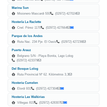
Marina Sun
Misionero Mascardi 555
(02972) 427024
Hostería La Raclette
Cnel. Pérez 1170
(02972) 427664
Parque de los Andes
Ruta Nac. 234 Pje. El Oasis
(02972) 427236
Puerto Arauz
Belgrano S/N - Playa Bonita, Lago Lolog
(02972) 423379
Del Bosque Lolog
Ruta Provincial Nº 62. Kilómetros 3,3
Hosteria Cumelen
Elordi 931
(02972) 427304
Hosteria Las Walkirias
Villegas 815
(02972) 428307