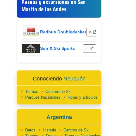
Paseos y excursiones en San
Martín de los Andes
Redbus Doubledecker
ir
Sun & Ski Sports
ir
Conociendo
Neuquén
Termas
Centros de Ski
Parques Nacionales
Notas y artículos
Argentina
Datos
Historia
Centros de Ski
Termas
Trenes
Parques Nacionales