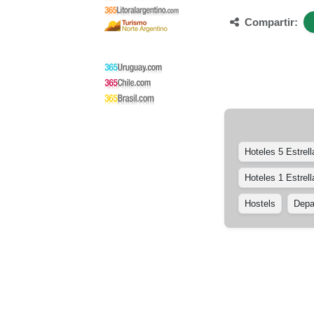
Compartir:
Hoteles 5 Estrell
Hoteles 1 Estrell
Hostels
Depa