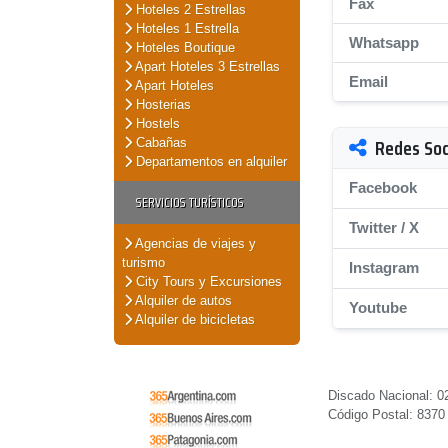
Fax
Hoteles 2 Estrellas
Hoteles 1 Estrella
Whatsapp
Hoteles Boutique
Apart Hoteles 3 Estrellas
Email
Apart Hoteles
Hosterias
Hostels
Redes Soc
Cabañas
Departamentos en alquiler
Facebook
SERVICIOS TURÍSTICOS
Twitter / X
Agencias de viajes y
turismo
Instagram
City Tours y Excursiones
Alquiler de autos
Youtube
Alquiler de bicicletas
Discado Nacional: 0
Código Postal: 8370