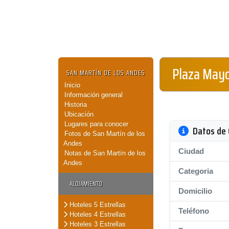
Plaza May
SAN MARTÍN DE LOS ANDES
Inicio
Información general
Historia
Ubicación
Lugares para conocer
Datos de 
Fotos de San Martín de los
Andes
Ciudad
Notas de San Martín de los
Andes
Categoria
ALOJAMIENTO
Domicilio
Hoteles 5 Estrellas
Teléfono
Hoteles 4 Estrellas
Hoteles 3 Estrellas