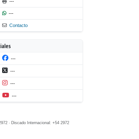
---
---
Contacto
iales
---
---
---
---
2972 · Discado Internacional: +54 2972