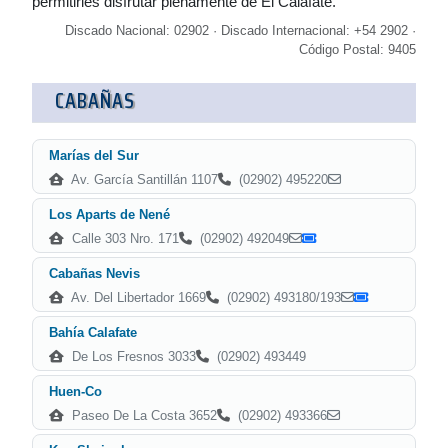
permitirles disfrutar plenamente de El Calafate.
Discado Nacional: 02902 · Discado Internacional: +54 2902 ·
Código Postal: 9405
CABAÑAS
Marías del Sur
Av. García Santillán 1107
(02902) 495220
Los Aparts de Nené
Calle 303 Nro. 171
(02902) 492049
Cabañas Nevis
Av. Del Libertador 1669
(02902) 493180/193
Bahía Calafate
De Los Fresnos 3033
(02902) 493449
Huen-Co
Paseo De La Costa 3652
(02902) 493366