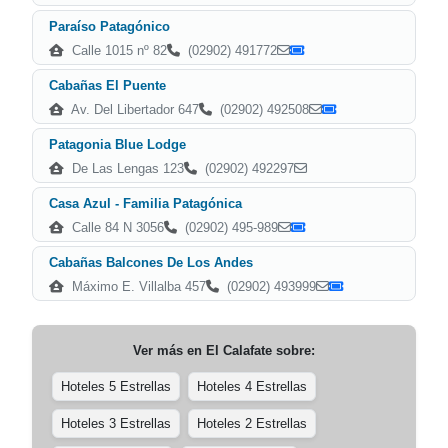
Paraíso Patagónico
Calle 1015 nº 82
(02902) 491772
Cabañas El Puente
Av. Del Libertador 647
(02902) 492508
Patagonia Blue Lodge
De Las Lengas 123
(02902) 492297
Casa Azul - Familia Patagónica
Calle 84 N 3056
(02902) 495-989
Cabañas Balcones De Los Andes
Máximo E. Villalba 457
(02902) 493999
Ver más en
El Calafate
sobre:
Hoteles 5 Estrellas
Hoteles 4 Estrellas
Hoteles 3 Estrellas
Hoteles 2 Estrellas