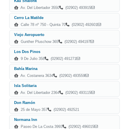
Kau Shaionk
Av. Del Libertador 3550
(02902) 493915
Cerro La Matilde
Calle 78 nº 750 - Quinta 70
(02902) 492601
Viejo Aeropuerto
Gunther Pluschow 365
(02902) 494197
Los Dos Pinos
9 De Julio 358
(02902) 491271
Bahía Marina
Av. Costanera 3634
(02902) 493559
Isla Solitaria
Av. Del Libertador 2364
(02902) 493115
Don Ramón
25 de Mayo 357
(02902) 492521
Normana Inn
Paseo De La Costa 3993
(02902) 496015