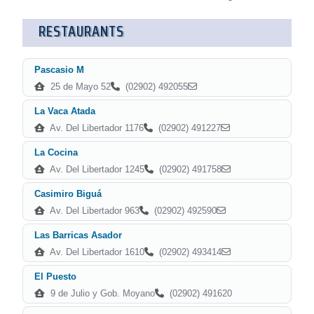
RESTAURANTS
Pascasio M
25 de Mayo 52
(02902) 492055
La Vaca Atada
Av. Del Libertador 1176
(02902) 491227
La Cocina
Av. Del Libertador 1245
(02902) 491758
Casimiro Biguá
Av. Del Libertador 963
(02902) 492590
Las Barricas Asador
Av. Del Libertador 1610
(02902) 493414
El Puesto
9 de Julio y Gob. Moyano
(02902) 491620