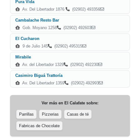
Pura Vida
Av. Del Libertador 1876
(02902) 493356
Cambalache Resto Bar
Gob. Moyano 1258
(02902) 492603
El Cucharon
9 de Julio 145
(02902) 495315
Mirabile
Av. del Libertador 1329
(02902) 492230
Casimiro Biguá Trattoría
Av. Del Libertador 1359
(02902) 492993
Ver más en
El Calafate
sobre:
Parrillas
Pizzerias
Casas de té
Fabricas de Chocolate