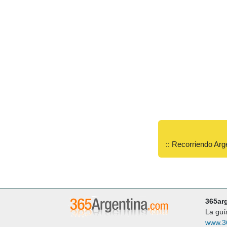
:: Recorriendo Arg
365ar
La guí
www.3