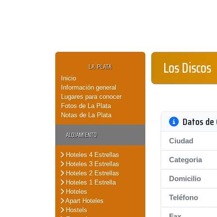
Los Discos
LA PLATA
Inicio
Información general
Lugares para conocer
Fotos de La Plata
Notas de La Plata
Datos de 
ALOJAMIENTO
Ciudad
Hoteles 4 Estrellas
Categoria
Hoteles 3 Estrellas
Hoteles 2 Estrellas
Domicilio
Hoteles 1 Estrella
Hoteles
Teléfono
Apart Hoteles
Hostels
Fax