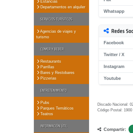
Estancias
Departamentos en alquiler
Whatsapp
SERVICIOS TURÍSTICOS
Redes Soc
Agencias de viajes y
turismo
Facebook
COMER Y BEBER
Twitter / X
Restaurants
Instagram
Parrillas
Bares y Restobares
Youtube
Pizzerias
ENTRETENIMIENTO
Pubs
Discado Nacional: 02
Parques Temáticos
Código Postal: 1900
Teatros
INFORMACIÓN ÚTIL
Compartir: