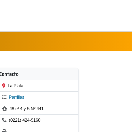
Contacto
La Plata
Parrillas
48 e/ 4 y 5 Nº 441
(0221) 424-9160
---