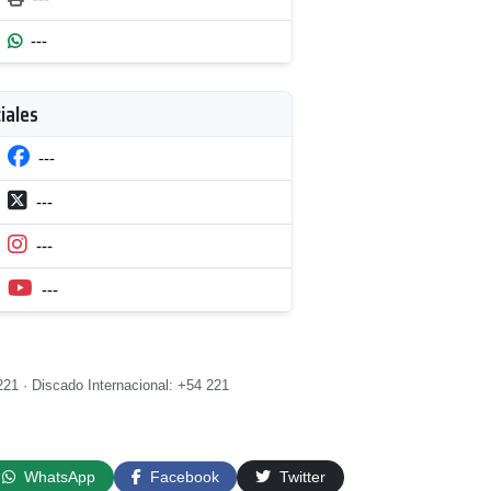
---
iales
---
---
---
---
21 · Discado Internacional: +54 221
WhatsApp
Facebook
Twitter