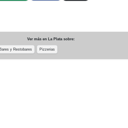
Ver más en
La Plata
sobre:
Bares y Restobares
Pizzerias